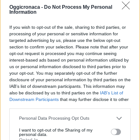
Oggicronaca -
Do Not Process My Personal
Information
Correlati
If you wish to opt-out of the sale, sharing to third parties, or
processing of your personal or sensitive information for
targeted advertising by us, please use the below opt-out
section to confirm your selection. Please note that after your
opt-out request is processed you may continue seeing
L’assessore Colacino
Dipendenti comunali
interest-based ads based on personal information utilized by
risponde ai dipendenti
al bar, scoperto il vaso
us or personal information disclosed to third parties prior to
comunali: “Se mi
di pandora. Un grazie
your opt-out. You may separately opt-out of the further
dicono che siete al bar
a Vittoria Colacino
disclosure of your personal information by third parties on the
devo controllarvi”
IAB’s list of downstream participants. This information may
24 Settembre 2015
also be disclosed by us to third parties on the
IAB’s List of
29 Ottobre 2015
In "Tortona"
In "Tortona"
Downstream Participants
that may further disclose it to other
third parties.
Personal Data Processing Opt Outs
I want to opt-out of the Sharing of my
personal data.
Dipendenti comunali
Opted In