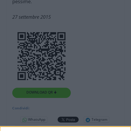
pessime.
27 settembre 2015
DOWNLOAD QR 🠋
Condividi:
WhatsApp
Telegram
Stampa