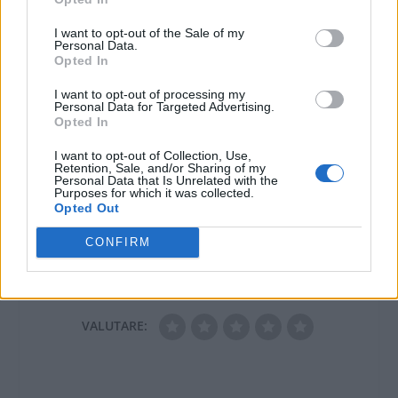
al bar, “La situazione é
tranquilla, ma io
I want to opt-out of the Sale of my
Personal Data.
continuerò a vigilare”
Opted In
dice Vittoria Colacino
11 Novembre 2015
I want to opt-out of processing my
Personal Data for Targeted Advertising.
In "Tortona"
Opted In
I want to opt-out of Collection, Use,
Retention, Sale, and/or Sharing of my
Personal Data that Is Unrelated with the
Purposes for which it was collected.
Opted Out
CONFIRM
CONDIVIDERE:
VALUTARE: