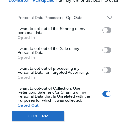
Downstream Participants
that may further disclose it to other
rapina. L’inganno però
third parties.
è stato smascherato
dai carabinieri di
Personal Data Processing Opt Outs
Tortona che
CONDIVIDERE:
denunciano l’uomo
I want to opt-out of the Sharing of my
personal data.
per…
Opted In
I want to opt-out of the Sale of my
VALUTARE:
Personal Data.
Opted In
I want to opt-out of processing my
Personal Data for Targeted Advertising.
Opted In
I want to opt-out of Collection, Use,
Retention, Sale, and/or Sharing of my
Personal Data that Is Unrelated with the
Purposes for which it was collected.
Opted Out
CONFIRM