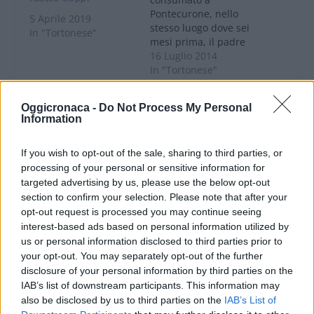
Pontecurone, nello
5 Aprile 2019
stesso luogo dove sei
In "Tortonese"
mesi prima, il padre
della vittima si era
16 Luglio 2014
tolto la vita con lo
In "Tortonese"
stesso metodo:
PONTECURONE: Si
impiccandosi. Autore
Oggicronaca -
Do Not Process My Personal
gioca lo stipendio alle
dell’insano gesto L.P.
Information
slot machines e per
33 anni, operaio
paura della moglie
gommista presso
simula una rapina,
If you wish to opt-out of the sale, sharing to third parties, or
un’officina a Tortona
denunciato
che, a quanto pare,
processing of your personal or sensitive information for
era
targeted advertising by us, please use the below opt-out
La febbre del gioco
momentaneamente
section to confirm your selection. Please note that after your
colpisce ancora e
senza lavoro perché
opt-out request is processed you may continue seeing
stavolta a finire nei
il…
interest-based ads based on personal information utilized by
guari è un camionista
us or personal information disclosed to third parties prior to
di 41 anni residente
in paese che perde lo
7 Febbraio 2013
your opt-out. You may separately opt-out of the further
stipendio giocandolo
In "Tortona"
disclosure of your personal information by third parties on the
alle Slot machines e
IAB’s list of downstream participants. This information may
per paura della
also be disclosed by us to third parties on the
IAB’s List of
moglie simula una