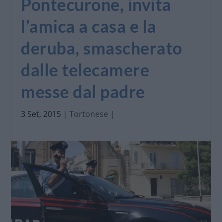
Pontecurone, invita
l’amica a casa e la
deruba, smascherato
dalle telecamere
messe dal padre
3 Set, 2015
|
Tortonese
|