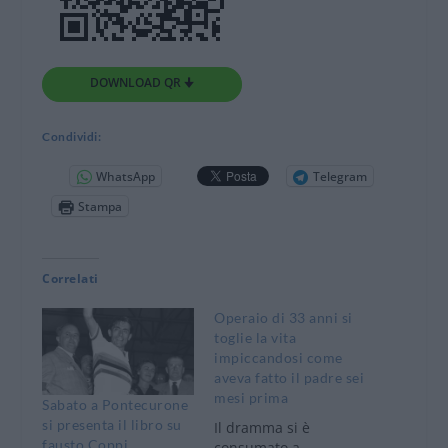
DOWNLOAD QR 🠋
Condividi:
WhatsApp
Telegram
Stampa
Correlati
Operaio di 33 anni si
toglie la vita
impiccandosi come
aveva fatto il padre sei
mesi prima
Sabato a Pontecurone
si presenta il libro su
Il dramma si è
fausto Coppi
consumato a