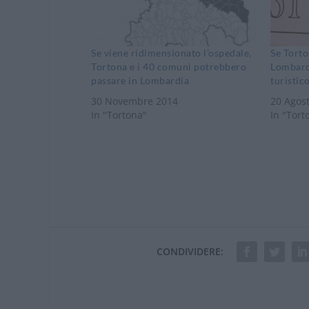
Se viene ridimensionato l’ospedale,
Se Torto
Tortona e i 40 comuni potrebbero
Lombardi
passare in Lombardia
turistic
30 Novembre 2014
20 Agos
In "Tortona"
In "Tort
CONDIVIDERE: