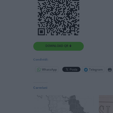
DOWNLOAD QR 🠋
Condividi:
WhatsApp
Telegram
Correlati