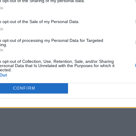
o opt-out of the Sharing of my personal data.
In
o opt-out of the Sale of my Personal Data.
In
iù di là che di qua” e non sto parlando di confini.
to opt-out of processing my Personal Data for Targeted
ing.
Lettera firmat
In
o opt-out of Collection, Use, Retention, Sale, and/or Sharing
ersonal Data that Is Unrelated with the Purposes for which it
lected.
Out
CONFIRM