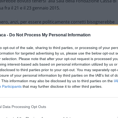
 avrebbe dovuto tenersi alla Sala della Fondazione Cassa di
fra il 21 e il 23 gennaio 2015.
o nero, anzi, per essere politicamente corretti bisognerebbe
o c’è rimasto quasi niente.
aca -
Do Not Process My Personal Information
ade con la quale, dopo, orecchie basse e coda tra le
to opt-out of the sale, sharing to third parties, or processing of your per
!” che arriva dalla Regione Piemonte. Per favore, fatelo non
formation for targeted advertising by us, please use the below opt-out s
sa dignità.
r selection. Please note that after your opt-out request is processed y
eing interest-based ads based on personal information utilized by us or
disclosed to third parties prior to your opt-out. You may separately opt-
sottostare ai diktat di bandiera, dov’è finito allora l’altro
losure of your personal information by third parties on the IAB’s list of
be essere promotore attivo ed attento sui temi della
. This information may also be disclosed by us to third parties on the
IA
Participants
that may further disclose it to other third parties.
l Data Processing Opt Outs
n Via Lorenzo Perosi. Forse sono già andati tutti in