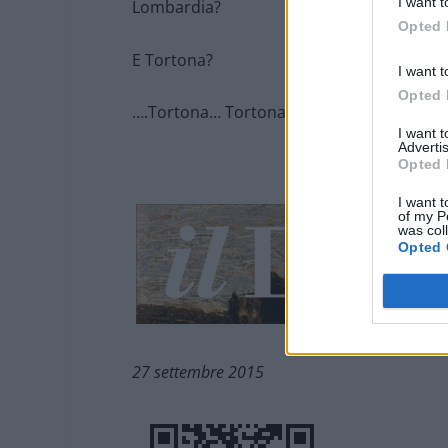
I want t
Lombardia?
Opted 
E Tortona?
I want t
Opted 
….Tortona… Tortona, dov’è? A me sembra “p
I want 
Advertis
Opted 
I want t
of my P
was col
Opted 
27 settembre 2015