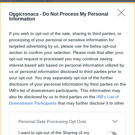
Cromo e Nichel alla
scorsa, sulla base
cava Montemerla di
delle analisi
Tortona sopra i limiti
Oggicronaca -
Do Not Process My Personal
olfattometriche
di legge, zero amianto
Information
condotte dal
nei due campioni
Dipartimento Arpa, la
10 Agosto 2015
If you wish to opt-out of the sale, sharing to third parties, or
Direzione Ambiente
In "Tortona"
processing of your personal or sensitive information for
della Provincia di
targeted advertising by us, please use the below opt-out
Alessandria,…
section to confirm your selection. Please note that after your
opt-out request is processed you may continue seeing
interest-based ads based on personal information utilized by
us or personal information disclosed to third parties prior to
your opt-out. You may separately opt-out of the further
disclosure of your personal information by third parties on the
CONDIVIDERE:
IAB’s list of downstream participants. This information may
also be disclosed by us to third parties on the
IAB’s List of
Downstream Participants
that may further disclose it to other
third parties.
VALUTARE:
Personal Data Processing Opt Outs
I want to opt-out of the Sharing of my