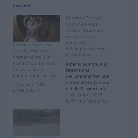
Correlati
Miasmi a Tortona,
Comune e Arpa
varano misure più
restrittive nei
confronti
Il Comune precisa:
dell’impianto verso
“Analisi rese note
Castelnuovo
(verbalmente) il 29
giugno.” Quindi “solo”
Rimane sempre alta
31 giorni per la
l’attenzione
pubblicazione sul sito
dell’Amministrazione
Comunale di Tortona
11 Agosto 2015
e della Provincia di
In "Ultim'ora"
Alessandria, per
1 Novembre 2017
risolvere il problema
In "Prima Pagina (AL)"
dei miasmi che da
anni si ripropongono
provocando disagio
alla popolazione
tortonese. A tal
proposito nell’estate