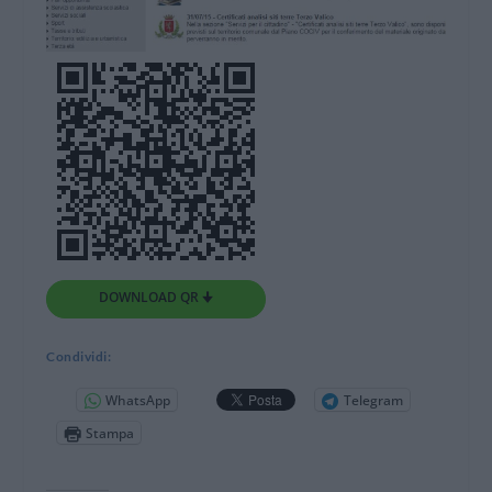
DOWNLOAD QR 🠋
Condividi:
WhatsApp
Telegram
Stampa