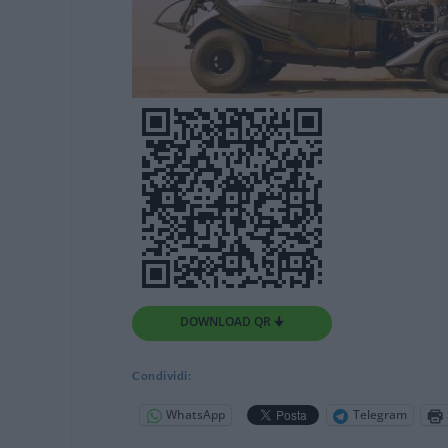
DOWNLOAD QR 🠋
Condividi:
WhatsApp
Telegram