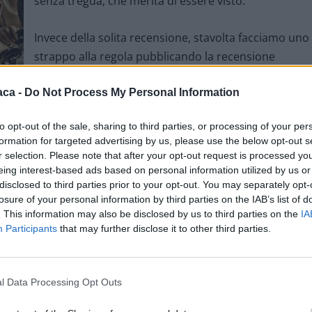
senza tregua, che merita di essere visto.
Invece della solita recensione, stavolta facciamo uno
strappo alla regola pubblicando la recensione
apparsa sulla pagina facebook del Megaplex Stardus
aca -
Do Not Process My Personal Information
che ci è piaciuta molto.
to opt-out of the sale, sharing to third parties, or processing of your per
***********************
formation for targeted advertising by us, please use the below opt-out s
r selection. Please note that after your opt-out request is processed y
eing interest-based ads based on personal information utilized by us or
disclosed to third parties prior to your opt-out. You may separately opt-
losure of your personal information by third parties on the IAB’s list of
. This information may also be disclosed by us to third parties on the
IA
Participants
that may further disclose it to other third parties.
a lucidità e l’obiettività necessarie per commentare il ritorno
l Data Processing Opt Outs
Senza troppi giri di parole, Fury Road è un irresistibile,