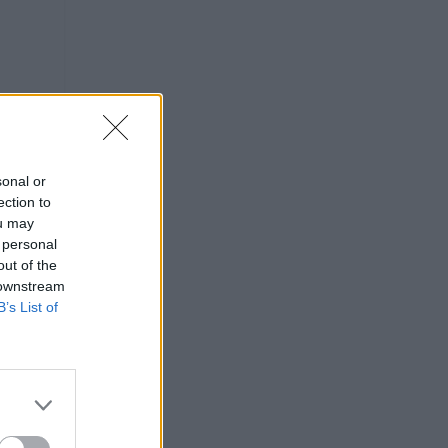
t
sonal or
ection to
ou may
 personal
out of the
 downstream
B’s List of