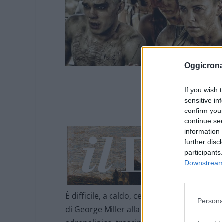
Oggicron
If you wish 
*******
sensitive in
confirm you
continue se
information 
further disc
participants
Downstream 
È difficile, a caldo, cercare di mantenere l
Persona
di George Miller alla saga cult di Mad Max. 