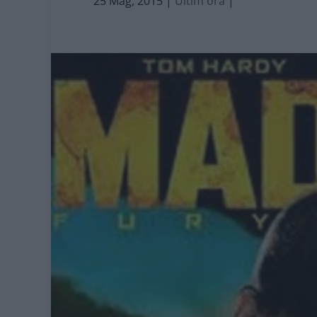
25 Mag, 2015
|
Ultim'ora
|