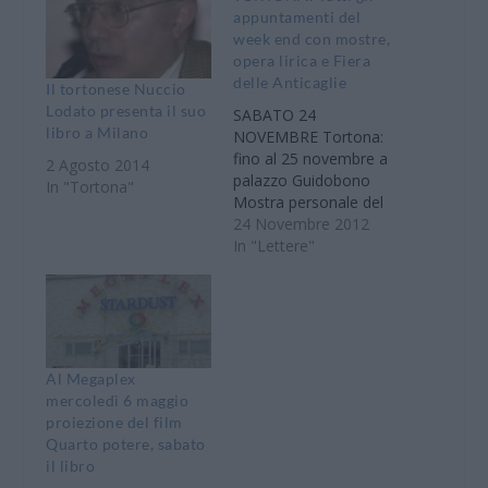
appuntamenti del
week end con mostre,
opera lirica e Fiera
delle Anticaglie
Il tortonese Nuccio
Lodato presenta il suo
SABATO 24
libro a Milano
NOVEMBRE Tortona:
fino al 25 novembre a
2 Agosto 2014
palazzo Guidobono
In "Tortona"
Mostra personale del
pittore di origini
24 Novembre 2012
siciliane Giuseppe La
In "Lettere"
Spina. I soggetti
principali delle sue
opere sono le marine e
le praterie con cavalli
che l'artista ritrae.
Orario: da martedì a
Al Megaplex
venerdì dalle 15.30 alle
mercoledì 6 maggio
19; sabato e
proiezione del film
domenica…
Quarto potere, sabato
il libro