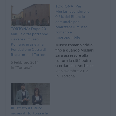
TORTONA: Per
Musiari spendere lo
0,3% del Bilancio
comunale per
realizzare il museo
TORTONA: Dopo 20
romano è
anni la città potrebbe
improponibile
riavere il museo
Romano grazie alla
Museo romano addio:
Fondazione Cassa di
fino a quando Musiari
Risparmio di Tortona
sarà assessore alla
cultura la città potrà
5 Febbraio 2014
scordarselo. Anche se
In "Tortona"
le origini di Tortona
29 Novembre 2012
risalgono ad oltre
In "Tortona"
tremila anni ed anche
Tortona è una delle
poche città del Nord
Italia dove ha vissuto
un imperatore
Romano: Giulio
Illustrato il futuro
Valerio Maggioriano
museo di Tortona e le