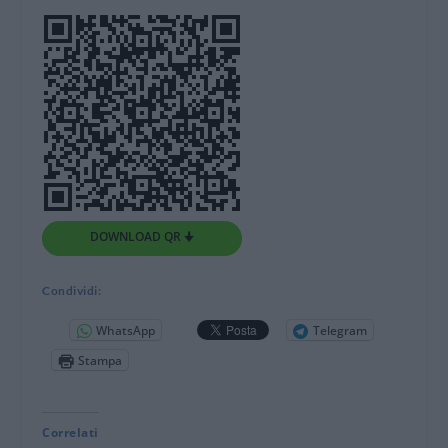
DOWNLOAD QR 🠋
Condividi:
WhatsApp
Telegram
Stampa
Correlati