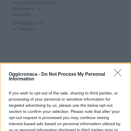
che morì il 7…
operazioni di restauro
delle opere. Le
immagini
15 Maggio 2019
In "Tortona"
CONDIVIDERE:
Oggicronaca -
Do Not Process My Personal
Information
If you wish to opt-out of the sale, sharing to third parties, or
processing of your personal or sensitive information for
VALUTARE:
targeted advertising by us, please use the below opt-out
section to confirm your selection. Please note that after your
opt-out request is processed you may continue seeing
interest-based ads based on personal information utilized by
us or personal information disclosed to third parties prior to