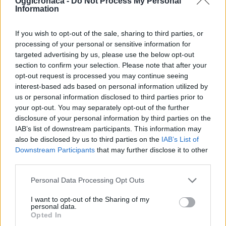
Oggicronaca -
Do Not Process My Personal
Information
ALESSANDRIA: Amag
ALESSANDRIA: Per
in attivo ma il
ora il Tribunale
If you wish to opt-out of the sale, sharing to third parties, or
presidente Bianchi
assorbirà solo Tortona
annuncia un giro di
perché quelli di Novi
processing of your personal or sensitive information for
vite nei confronti dei
ed Acqui rimangono in
targeted advertising by us, please use the below opt-out
morosi
funzione
section to confirm your selection. Please note that after your
opt-out request is processed you may continue seeing
18 Aprile 2013
27 Marzo 2013
interest-based ads based on personal information utilized by
In "Alessandria"
In "Alessandria"
us or personal information disclosed to third parties prior to
your opt-out. You may separately opt-out of the further
disclosure of your personal information by third parties on the
IAB’s list of downstream participants. This information may
also be disclosed by us to third parties on the
IAB’s List of
Downstream Participants
that may further disclose it to other
Non divulgato dall’Asl
third parties.
un verbale che
prevede lo
Personal Data Processing Opt Outs
spostamento della
chirurgia e
I want to opt-out of the Sharing of my
dell'ortopedia
personal data.
dall’ospedale di Novi a
Opted In
Tortona