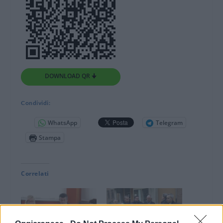
DOWNLOAD QR 🠋
Condividi:
WhatsApp
Telegram
Stampa
Correlati