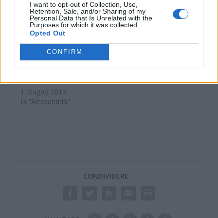
I want to opt-out of Collection, Use,
Retention, Sale, and/or Sharing of my
Personal Data that Is Unrelated with the
Purposes for which it was collected.
Opted Out
CINEMA: “Epic” al
Megaplex Stardust,
CONFIRM
bello, piacevole,
frizzante, quasi
perfetto
1 Giugno 2013
In "Alessandria"
CONDIVIDERE: