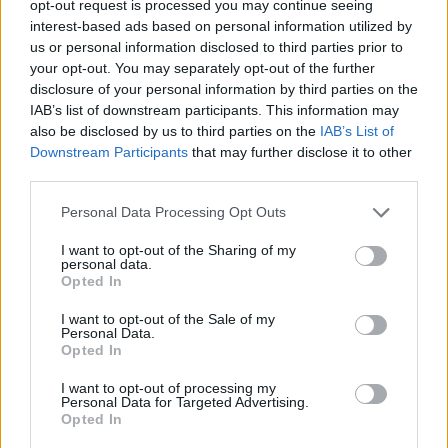
opt-out request is processed you may continue seeing
Condividi:
interest-based ads based on personal information utilized by
WhatsApp
Telegram
us or personal information disclosed to third parties prior to
your opt-out. You may separately opt-out of the further
Stampa
disclosure of your personal information by third parties on the
IAB’s list of downstream participants. This information may
also be disclosed by us to third parties on the
IAB’s List of
Correlati
Downstream Participants
that may further disclose it to other
third parties.
Personal Data Processing Opt Outs
I want to opt-out of the Sharing of my
personal data.
Cinema:
Cinema: “Lei” al
Opted In
“Predestination” al
Megaplex Stardust,
Megaplex Stardust
ottimo film da vedere
I want to opt-out of the Sale of my
Personal Data.
uno dei più bei film
23 Marzo 2014
Opted In
sui viaggi nel tempo
In "Lettere"
11 Luglio 2015
I want to opt-out of processing my
Personal Data for Targeted Advertising.
In "Ultim'ora"
Opted In