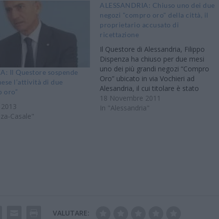
ALESSANDRIA: Chiuso uno dei due
negozi "compro oro" della città, il
proprietario accusato di
ricettazione
Il Questore di Alessandria, Filippo
Dispenza ha chiuso per due mesi
uno dei più grandi negozi “Compro
: Il Questore sospende
Oro” ubicato in via Vochieri ad
ese l’attività di due
Alesandria, il cui titolare è stato
 oro”
coinvolto in un’operazione svolta
18 Novembre 2011
 2013
dalla Squadra Mobile della Questura
In "Alessandria"
nza-Casale"
nei primi mesi di quest’anno e
ritenuto responsabile di aver
ricettato e…
VALUTARE: