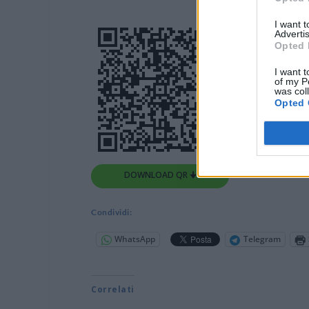
I want 
Advertis
Opted 
I want t
of my P
was col
Opted 
DOWNLOAD QR 🠋
Condividi:
WhatsApp
Telegram
Correlati