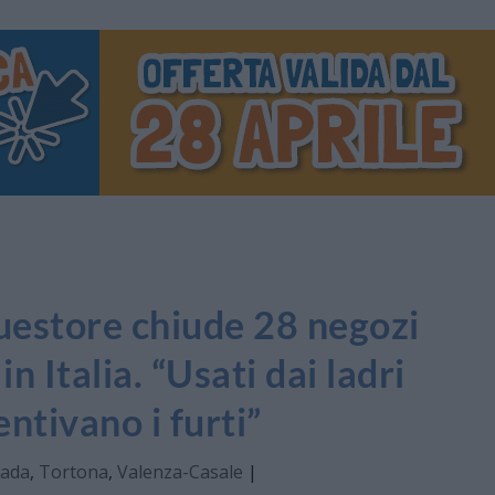
estore chiude 28 negozi
n Italia. “Usati dai ladri
tivano i furti”
vada
,
Tortona
,
Valenza-Casale
|