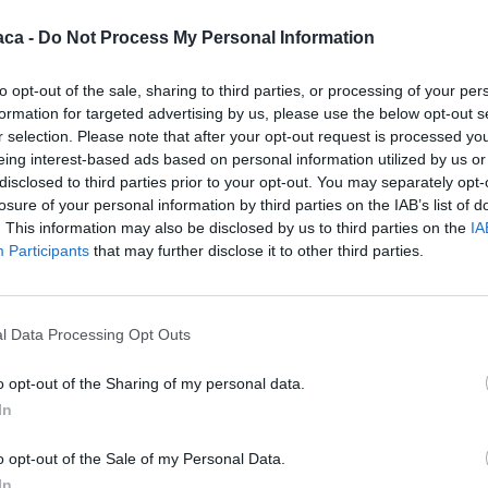
 27 negozi che fanno parte della stessa catena fra cui sono
aca -
Do Not Process My Personal Information
li altri si trovano nelle province di Alessandria, Genova,
ia, Cremona e Biella. Tutti fanno capo ad un’unica licenza
to opt-out of the sale, sharing to third parties, or processing of your per
rafo di Valenza.
formation for targeted advertising by us, please use the below opt-out s
r selection. Please note that after your opt-out request is processed y
eing interest-based ads based on personal information utilized by us or
ioggia anche nei confronti degli altri è lo stesso Questore: “I
disclosed to third parties prior to your opt-out. You may separately opt-
 Dispenza in conferenza stampa -. vengono utilizzati dai
losure of your personal information by third parties on the IAB’s list of
ortano oro e gioielli e ricevono in cambio di soldi. In questo
. This information may also be disclosed by us to third parties on the
IA
to. E’ la normativa che non va bene perché attualmente non
Participants
that may further disclose it to other third parties.
islatore dovrebbe porre un rimedio perché la situazione è
pensione dura un mese ma se la donna che gestisce il
l Data Processing Opt Outs
ocherò la licenza.”
o opt-out of the Sharing of my personal data.
 Questura e Carabinieri di Alessandria ed ha posto l’accento
In
ompro oro” ma anche delle sale con le slot.
o opt-out of the Sale of my Personal Data.
In