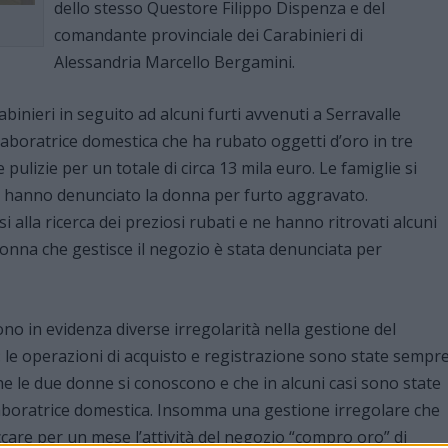
dello stesso Questore Filippo Dispenza e del
comandante provinciale dei Carabinieri di
Alessandria Marcello Bergamini.
binieri in seguito ad alcuni furti avvenuti a Serravalle
llaboratrice domestica che ha rubato oggetti d’oro in tre
 pulizie per un totale di circa 13 mila euro. Le famiglie si
ta hanno denunciato la donna per furto aggravato.
 alla ricerca dei preziosi rubati e ne hanno ritrovati alcuni
onna che gestisce il negozio è stata denunciata per
ono in evidenza diverse irregolarità nella gestione del
: le operazioni di acquisto e registrazione sono state sempr
e le due donne si conoscono e che in alcuni casi sono state
llaboratrice domestica. Insomma una gestione irregolare che
care per un mese l’attività del negozio “compro oro” di