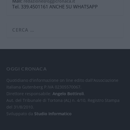
Mail:
redazione@oggicronaca.it
Tel. 339.4501161 ANCHE SU WHATSAPP
OGGI CRONACA
Quotidiano d'informazione on line edito dall'Associazione
Italiana Gutenberg P.IVA 02305570067.
Direttore responsabile:
Angelo Bottiroli
.
Aut. del Tribunale di Tortona (AL) n. 4/10, Registro Stampa
del 31/8/2010.
Sviluppato da
Studio Informatico