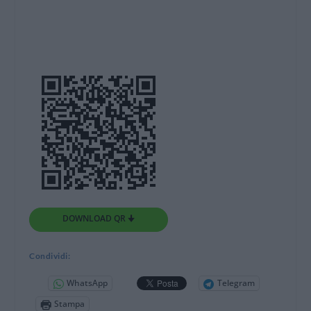
DOWNLOAD QR 🠋
Condividi:
WhatsApp
Telegram
Stampa