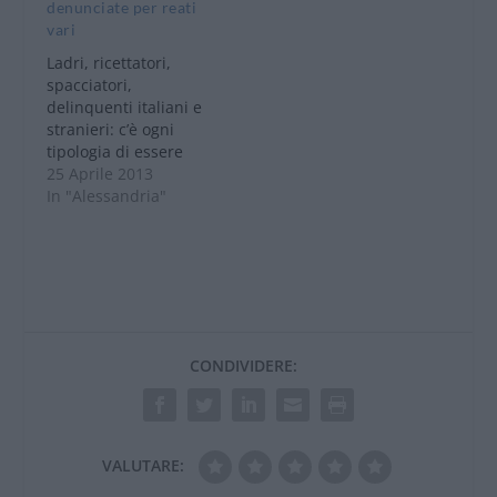
dell’Arma, è risultata
denunciate per reati
essere gravata dalla
vari
misura di prevenzione
Ladri, ricettatori,
personale…
spacciatori,
delinquenti italiani e
stranieri: c’è ogni
tipologia di essere
umano nelle persone
25 Aprile 2013
che i Carabinieri di
In "Alessandria"
Alessandria hanno
denunciato nelle
ultime 48 ore in
seguito ai controlli
effettuati in tutta la
città e nei sobborghi.
Ben dieci le persone
CONDIVIDERE:
che sono finite nei
guai, tutte denunciate
alla…
VALUTARE: