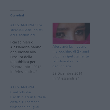
Correlati
ALESSANDRIA: Tre
stranieri denunciati
dai Carabinieri
I carabinieri di
Alessandria, giovane
Alessandria hanno
marocchino di 27 anni
denunciato alla
picchia ripetutamente
Procura della
la fidanzata di 25,
Repubblica per
denunciato
violazione della
29 Novembre 2012
misura del divieto di
In "Alessandria"
29 Dicembre 2014
ritorno nel Comune di
In "Alessandria"
Solero una donna di
23 anni, pregiudicata,
ALESSANDRIA:
cittadina romena, in
Controlli dei
Italia senza fissa
Carabinieri in tutta la
dimora. La donna,
città e 10 persone
controllata dai militari
finiscono nei guai