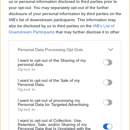
us or personal information disclosed to third parties prior to
your opt-out. You may separately opt-out of the further
disclosure of your personal information by third parties on the
Correlati
IAB’s list of downstream participants. This information may
also be disclosed by us to third parties on the
IAB’s List of
Downstream Participants
that may further disclose it to other
third parties.
Personal Data Processing Opt Outs
Tortona rinnova la
La strana gestione del
gestione del canile,
canile di Tortona: 122
I want to opt-out of the Sharing of my
basterà ad assicurare
euro per restituire un
personal data.
il servizio o
cane ai proprietari…
Opted In
pagheranno i
8 Febbraio 2015
cittadini?
I want to opt-out of the Sale of my
In "Ultim'ora"
Personal Data.
14 Dicembre 2015
Opted In
In "Tortona"
I want to opt-out of processing my
Personal Data for Targeted Advertising.
TORTONA: Il
Opted In
Consiglio comunale
approva la nuova
I want to opt-out of Collection, Use,
gestione del canile per
Retention, Sale, and/or Sharing of my
30 Comuni della zona
Personal Data that Is Unrelated with the