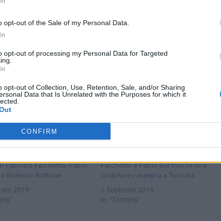
In
o opt-out of the Sale of my Personal Data.
Stampa
In
to opt-out of processing my Personal Data for Targeted
ing.
In
o opt-out of Collection, Use, Retention, Sale, and/or Sharing
ersonal Data that Is Unrelated with the Purposes for which it
lected.
Out
CONFIRM
 Tortona il finissage della
Roberto Bottone, Fabrizio
i Fabrizio Falchetto, Fabio
Falchetto e Fabio Bertoni in una
 e Roberto Bottone
singolare rassegna a Tortona
raio 2019
1 Febbraio 2019
ona"
In "Tortona"