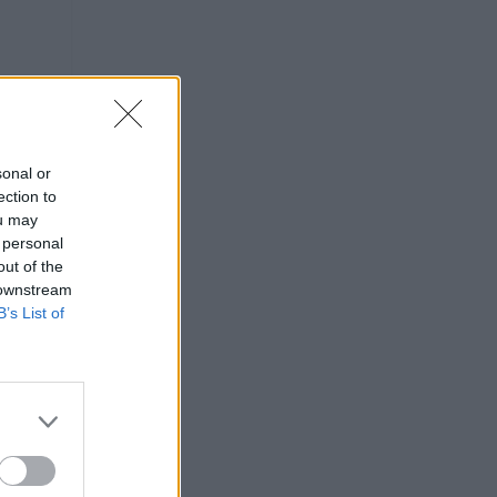
sonal or
ection to
ou may
 personal
out of the
 downstream
B’s List of