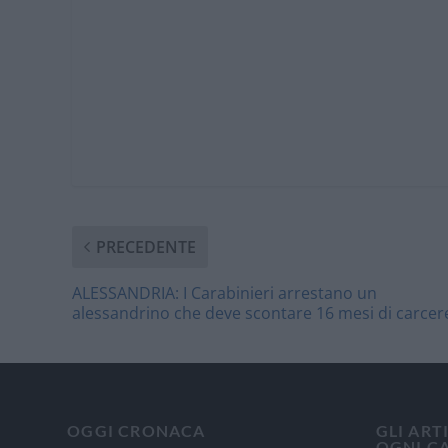
PRECEDENTE
ALESSANDRIA: I Carabinieri arrestano un
alessandrino che deve scontare 16 mesi di carcer
OGGI CRONACA
GLI ART
OGNI C