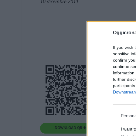
10 dicembre 2011
Oggicron
If you wish 
sensitive in
confirm you
continue se
information 
further disc
participants
Downstream 
Persona
DOWNLOAD QR 🠋
I want t