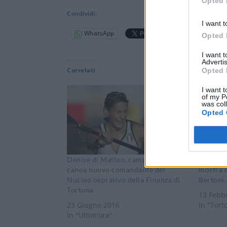
Opted 
Condividi:
I want t
WhatsApp
Telegram
Opted 
I want 
Advertis
Correlati
Opted 
I want t
of my P
was col
Opted 
Denise di Matteo, campionessa di
Sabato a
canoa nuovo comandante del
mostra d
Nucleo oeprativo della Finanza di
Bertoni,
Tortona
13 Febb
23 Giugno 2016
In "Tort
In "Ultim'ora"