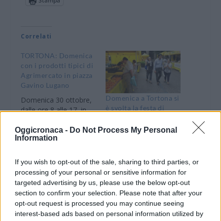
Stampa
Correlati
TORTONA: Domenica
con i prodotti tipici di
Agrimercato in piazza
Gavino Lugano
Domenica a Tortona si
Domenica 30 ottobre,
è svolta la festa di
dalle ore 8 alle 17, in
“Campagna amica”
piazza Gavino Lugano
si terrà, in via
Oggicronaca -
Do Not Process My Personal
26 Giugno 2018
Information
eccezionale,
In "Tortona"
un’edizione
28 Ottobre 2011
straordinaria del
In "Tortona"
If you wish to opt-out of the sale, sharing to third parties, or
mercato di produttori
processing of your personal or sensitive information for
agricoli “Agrimercato di
targeted advertising by us, please use the below opt-out
Campagna Amica –
section to confirm your selection. Please note that after your
Tortona”. La decisione
opt-out request is processed you may continue seeing
è stata presa dalla
interest-based ads based on personal information utilized by
Giunta comunale, nella
Domenica di festa