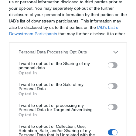
us or personal information disclosed to third parties prior to
seduta di ieri,
dell’Agrimercato di
your opt-out. You may separately opt-out of the further
accogliendo così la
Campagna Amica a
disclosure of your personal information by third parties on the
richiesta avanzata
Tortona in piazza
IAB’s list of downstream participants. This information may
dall’Ufficio di zona…
Gavino Lugano
also be disclosed by us to third parties on the
IAB’s List of
23 Giugno 2018
Downstream Participants
that may further disclose it to other
In "Tortona"
third parties.
Personal Data Processing Opt Outs
I want to opt-out of the Sharing of my
personal data.
Opted In
I want to opt-out of the Sale of my
CONDIVIDERE:
Personal Data.
Opted In
I want to opt-out of processing my
Personal Data for Targeted Advertising.
VALUTARE:
Opted In
I want to opt-out of Collection, Use,
Retention, Sale, and/or Sharing of my
Personal Data that Is Unrelated with the