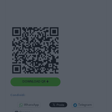
DOWNLOAD QR 🠋
Condividi:
WhatsApp
Telegram