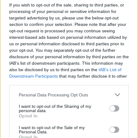
Ruba capi di
Serravalle Scrivia nel
If you wish to opt-out of the sale, sharing to third parties, or
abbigliamento
corso di un servizio
processing of your personal or sensitive information for
all’Outlet e quando
preventivo di controllo
targeted advertising by us, please use the below opt-out
viene scoperto si dà
del territorio, hanno
section to confirm your selection. Please note that after your
alla fuga salendo in
denunciato per furto
1 Febbraio 2012
opt-out request is processed you may continue seeing
auto e cercando di far
13 Dicembre 2012
aggravato tre cittadini
In "Novi-Acqui-Ovada"
interest-based ads based on personal information utilized by
perdere le proprie
In "Novi-Acqui-Ovada"
rumeni: un giovane
us or personal information disclosed to third parties prior to
tracce, ma viene
rumeno di 29 anni,
your opt-out. You may separately opt-out of the further
SERRAVALLE
individuato ed
residente a Genova,
disclosure of your personal information by third parties on the
SCRIVIA: Rubano
arrestato dai
una donna di 30 ed
IAB’s list of downstream participants. This information may
abbigliamento
Carabinieri di Serravalle
una di 40 residenti in
also be disclosed by us to third parties on the
IAB’s List of
all’Outlet per 1.200
Scrivia. Le manette
Romania. I tre
Downstream Participants
that may further disclose it to other
euro, arrestati tre
sono scattate ai polsi
venivano sorpresi dai
third parties.
rumeni
di Nicolae Borca, di 31
militari operanti…
anni, residente a
Muniti di borse
Personal Data Processing Opt Outs
Milano che…
“schermate” rubano
capi di abbigliamento
I want to opt-out of the Sharing of my
all’Outlet per circa
personal data.
Opted In
1.200 euro ma
vengono individuati ed
15 Ottobre 2012
I want to opt-out of the Sale of my
arrestati dai carabinieri.
In "Novi-Acqui-Ovada"
Personal Data.
Le manette sono
Opted In