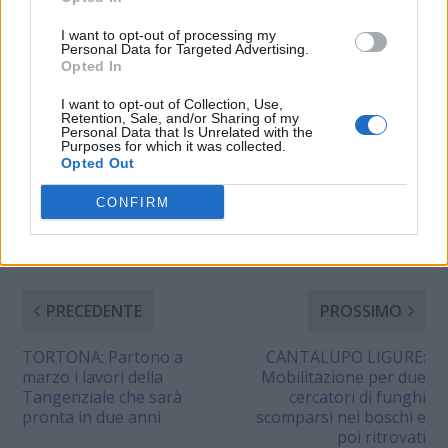
scattate ai polsi di
Eugen Nedelscu, di 26
I want to opt-out of processing my
Personal Data for Targeted Advertising.
anni, Ovidiu Constantin
Opted In
Stan di 25 e Andrei
Topciu di 22, cittadini
I want to opt-out of Collection, Use,
romeni, in Italia senza
Retention, Sale, and/or Sharing of my
CONDIVIDERE:
fissa dimora che…
Personal Data that Is Unrelated with the
Purposes for which it was collected.
Opted Out
CONFIRM
VALUTARE:
PRECEDENTE
PROSSIMO
TORTONA: Partono a
CANTALUPO LIGURE:
marzo i lavori della
Mobilitazione per due
Tangenziale che sarà
cercatori di funghi
pronta in due anni
scomparsi nei boschi e
poi ritrovati