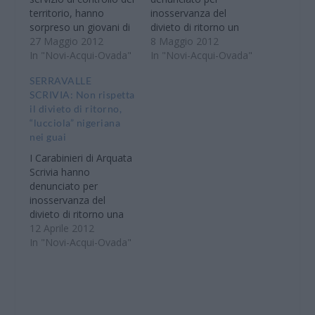
territorio, hanno
inosservanza del
sorpreso un giovani di
divieto di ritorno un
23 anni, cittadino
27 Maggio 2012
24enne, cittadino
8 Maggio 2012
nigeriano, residente a
In "Novi-Acqui-Ovada"
nigeriano, residente a
In "Novi-Acqui-Ovada"
Torino, di fatto senza
Torino, di fatto senza
SERRAVALLE
fissa dimora che
fissa dimora, celibe,
SCRIVIA: Non rispetta
risultava gravato dal
disoccupato. Il giovane
il divieto di ritorno,
divieto di ritorno nel
a seguito di
“lucciola” nigeriana
Comune di Novi per tre
accertamenti risultava
nei guai
anni, emesso il 13
essere gravato dal
maggio 2011…
divieto di ritorno nel
I Carabinieri di Arquata
Comune di Novi per 3
Scrivia hanno
anni emesso il 13…
denunciato per
inosservanza del
divieto di ritorno una
36enne, cittadina
12 Aprile 2012
nigeriana, residente a
In "Novi-Acqui-Ovada"
Tortona disoccupata.
La donna, controllata
dai militari a Serravalle
Scrivia risultava
gravata dal divieto di