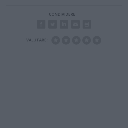
ritorno in quel Comune
per 3 anni tre, emesso
CONDIVIDERE:
il 19 gennaio 2010 dal
Questore di…
VALUTARE: