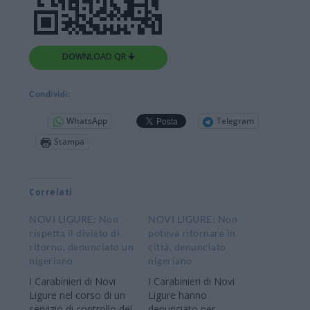
DOWNLOAD QR 🠋
Condividi:
WhatsApp
Telegram
Stampa
Correlati
NOVI LIGURE: Non
NOVI LIGURE: Non
rispetta il divieto di
poteva ritornare in
ritorno, denunciato un
città, denunciato
nigeriano
nigeriano
I Carabinieri di Novi
I Carabinieri di Novi
Ligure nel corso di un
Ligure hanno
servizio di controllo del
denunciato per