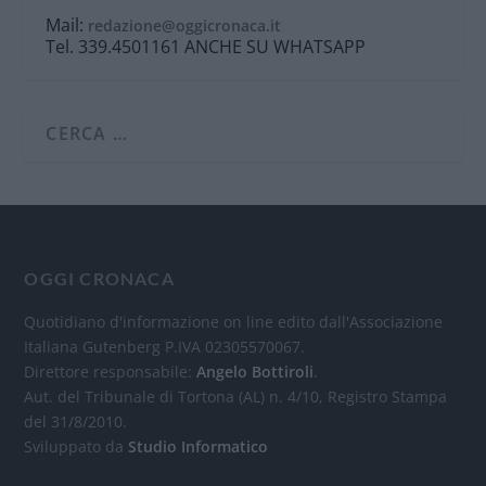
Mail:
redazione@oggicronaca.it
Tel. 339.4501161 ANCHE SU WHATSAPP
OGGI CRONACA
Quotidiano d'informazione on line edito dall'Associazione
Italiana Gutenberg P.IVA 02305570067.
Direttore responsabile:
Angelo Bottiroli
.
Aut. del Tribunale di Tortona (AL) n. 4/10, Registro Stampa
del 31/8/2010.
Sviluppato da
Studio Informatico