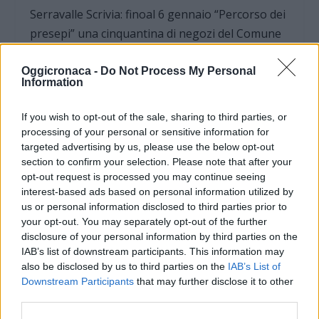
Serravalle Scrivia: finoal 6 gennaio “Percorso dei
presepi” una cinquantina di negozi del Comune
espongono originali presepi in mostra nelle
vetrine.
Oggicronaca -
Do Not Process My Personal
Information
17 dicembre 2011
If you wish to opt-out of the sale, sharing to third parties, or
processing of your personal or sensitive information for
targeted advertising by us, please use the below opt-out
section to confirm your selection. Please note that after your
opt-out request is processed you may continue seeing
interest-based ads based on personal information utilized by
us or personal information disclosed to third parties prior to
your opt-out. You may separately opt-out of the further
disclosure of your personal information by third parties on the
IAB’s list of downstream participants. This information may
also be disclosed by us to third parties on the
IAB’s List of
Downstream Participants
that may further disclose it to other
third parties.