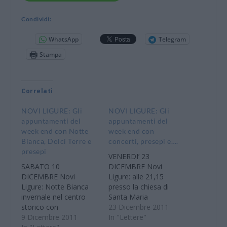
Condividi:
WhatsApp
Telegram
Stampa
Correlati
NOVI LIGURE: Gli
NOVI LIGURE: Gli
appuntamenti del
appuntamenti del
week end con Notte
week end con
Bianca, Dolci Terre e
concerti, presepi e….
presepi
VENERDI’ 23
SABATO 10
DICEMBRE Novi
DICEMBRE Novi
Ligure: alle 21,15
Ligure: Notte Bianca
presso la chiesa di
invernale nel centro
Santa Maria
storico con
Maddalena concerto di
23 Dicembre 2011
distribuzione di dolci,
9 Dicembre 2011
Natale con la corale
In "Lettere"