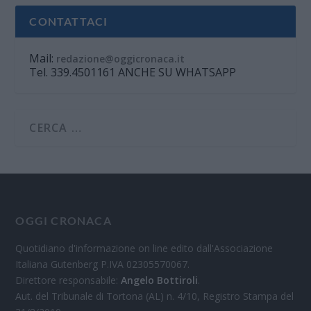
CONTATTACI
Mail:
redazione@oggicronaca.it
Tel. 339.4501161 ANCHE SU WHATSAPP
OGGI CRONACA
Quotidiano d'informazione on line edito dall'Associazione
Italiana Gutenberg P.IVA 02305570067.
Direttore responsabile:
Angelo Bottiroli
.
Aut. del Tribunale di Tortona (AL) n. 4/10, Registro Stampa del