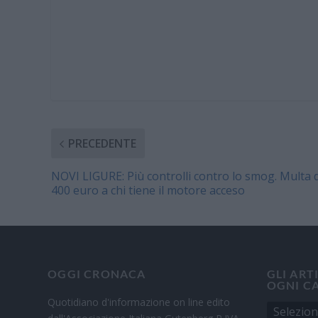
PRECEDENTE
NOVI LIGURE: Più controlli contro lo smog. Multa d
400 euro a chi tiene il motore acceso
OGGI CRONACA
GLI ART
OGNI C
Quotidiano d'informazione on line edito