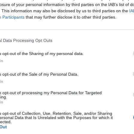
losure of your personal information by third parties on the IAB’s list of
l “canestrello novese al Gavi”, al “canestrello bollito
. This information may also be disclosed by us to third parties on the
IA
focaccia novese”. Inoltre, è stato concesso il marchio “Dolci
Participants
that may further disclose it to other third parties.
 la produzione della “carne bovina di razza piemontese” e al
ssarolo al Gavi”.
l Data Processing Opt Outs
o opt-out of the Sharing of my personal data.
In
o opt-out of the Sale of my Personal Data.
In
to opt-out of processing my Personal Data for Targeted
ing.
In
o opt-out of Collection, Use, Retention, Sale, and/or Sharing
ersonal Data that Is Unrelated with the Purposes for which it
lected.
Out