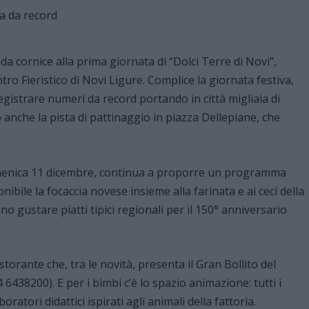
a cornice alla prima giornata di “Dolci Terre di Novi”,
o Fieristico di Novi Ligure. Complice la giornata festiva,
registrare numeri da record portando in città migliaia di
 anche la pista di pattinaggio in piazza Dellepiane, che
domenica 11 dicembre, continua a proporre un programma
nibile la focaccia novese insieme alla farinata e ai ceci della
o gustare piatti tipici regionali per il 150° anniversario
storante che, tra le novità, presenta il Gran Bollito del
438200). E per i bimbi c’è lo spazio animazione: tutti i
boratori didattici ispirati agli animali della fattoria.