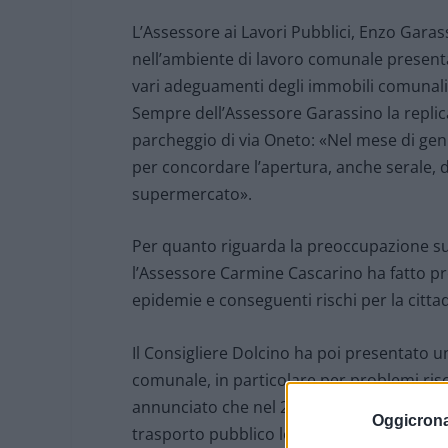
L’Assessore ai Lavori Pubblici, Enzo Garass
nell’ambiente di lavoro comunale present
vari adeguamenti degli immobili comunali
Sempre dell’Assessore Garassino la replic
parcheggio di via Oneto: «Nel mese di gen
per concordare l’apertura, anche serale, d
supermercato».
Per quanto riguarda la preoccupazione sull
l’Assessore Carmine Cascarino ha fatto pr
epidemie e conseguenti rischi per la citta
Il Consigliere Dolcino ha poi presentato un
comunale, in particolare per problemi ris
annunciato che nel 2012 sono previsti cosp
Oggicron
trasporto pubblico locale e si dovrà proce