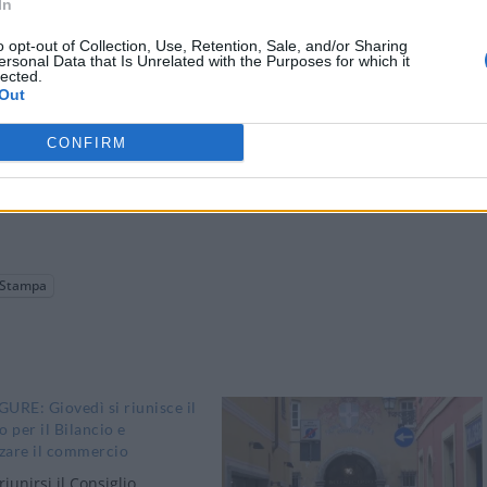
In
o opt-out of Collection, Use, Retention, Sale, and/or Sharing
ersonal Data that Is Unrelated with the Purposes for which it
lected.
Out
CONFIRM
Stampa
URE: Giovedì si riunisce il
o per il Bilancio e
zzare il commercio
riunirsi il Consiglio