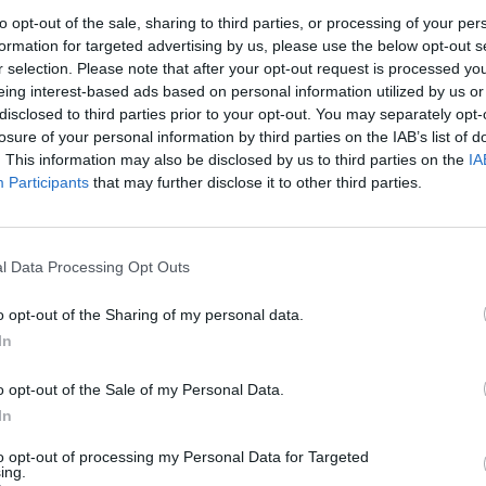
vazioni emerse in Consiglio Comunale.
to opt-out of the sale, sharing to third parties, or processing of your per
formation for targeted advertising by us, please use the below opt-out s
olcino relativa ai furti ed alla sicurezza nel territorio
r selection. Please note that after your opt-out request is processed y
eing interest-based ads based on personal information utilized by us or
sposto che sono stati intensificati i servizi di pattuglia da
disclosed to third parties prior to your opt-out. You may separately opt-
 sottolineato la consueta attività di coordinamento con le
losure of your personal information by third parties on the IAB’s list of
. This information may also be disclosed by us to third parties on the
IA
Participants
that may further disclose it to other third parties.
mozione dei consiglieri Dolcino e Sofio in merito alla
o Marenco, in corrispondenza degli attraversamenti pedonali
l Data Processing Opt Outs
imità del Movicentro. L’Assessore Garassino ha assicurato la
zione di segnalatori acustici per portatori di handicap in base
o opt-out of the Sharing of my personal data.
va Manfredi.
In
o opt-out of the Sale of my Personal Data.
In
to opt-out of processing my Personal Data for Targeted
ing.