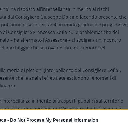
ino, ha risposto all’interpellanza in merito ai rischi
ata dal Consigliere Giuseppe Dolcino facendo presente che
 potranno essere realizzati in modo graduale e progressivo
a al Consigliere Francesco Sofio sulle problematiche del
naio – ha affermato l’Assessore – si svolgerà un incontro
el parcheggio che si trova nell’area superiore del
a moria di piccioni (interpellanza del Consigliere Sofio),
esente che le analisi effettuate escludono fenomeni di
dinanza.
’interpellanza in merito ai trasporti pubblici sul territorio
contrati in zone periferiche. L’Assessore Paola Cavanna ha
icui tagli, da parte della Regione Piemonte, nel settore del
aca -
Do Not Process My Personal Information
dere ad una razionalizzazione del servizio. In quella fase