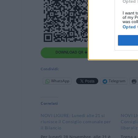
Opted 
I want t
of my P
was col
Opted 
DOWNLOAD QR 🠋
Condividi:
WhatsApp
Telegram
Correlati
NOVI LIGURE: Lunedì alle 21 si
NOVI LIG
riunisce il Consiglio comunale per
Consigli
il Bilancio
liberali
Per lunedì 28 Novembre, alle 21 è
Torna a 