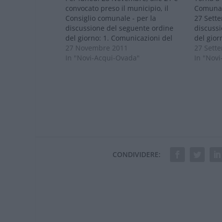
convocato preso il municipio, il
Comunal
Consiglio comunale - per la
27 Sette
discussione del seguente ordine
discuss
del giorno: 1. Comunicazioni del
del gior
Presidente del Consiglio Comunale
27 Novembre 2011
Preside
27 Sett
e del Sindaco. 2. Lettura ed
In "Novi-Acqui-Ovada"
e del Si
In "Nov
approvazione verbali in data
l’applic
11/7/2011, 12/9/2011 e 26/9/2011.
Municipa
3. Ratifica della deliberazione di
Riequili
Giunta…
l’eserci
CONDIVIDERE: