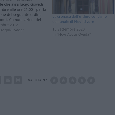
e che avrà luogo Giovedì
mbre alle ore 21,00 - per la
ione del seguente ordine
La cronaca dell’ultimo consiglio
no: 1. Comunicazioni del
comunale di Novi Ligure
nte del Consiglio Comunale
embre 2012
15 Settembre 2020
ndaco. 2. Regolamento per
i-Acqui-Ovada"
In "Novi-Acqui-Ovada"
azione dell’Imposta
le Propria (IMU). 3.
brio del Bilancio per
zio 2012. Riapprovazione…
VALUTARE: