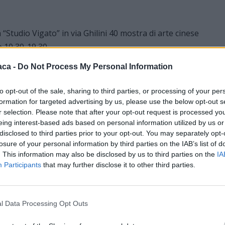
a “Studio Vigato” in via Ghilini 40 mostra di arte cinese
 10,30-19,30.
aca -
Do Not Process My Personal Information
a Sr District in via Treviso mostra fotografica di Franco
 16-19
to opt-out of the sale, sharing to third parties, or processing of your per
formation for targeted advertising by us, please use the below opt-out s
ro. Il percorso di uno scultore: 1954-2001” Importante
r selection. Please note that after your opt-out request is processed y
eing interest-based ads based on personal information utilized by us or
archigiano Giò Pomodoro, allestita in diverse sedi
disclosed to third parties prior to your opt-out. You may separately opt-
ono ammirare diverse sculture in bronzo, pietra e marmo ed
losure of your personal information by third parties on the IAB’s list of
erdì 15-19/Sabato e Domenica 10-19). Altre opere sono
. This information may also be disclosed by us to third parties on the
IA
Participants
that may further disclose it to other third parties.
azzo Guasco (da Giovedì a Domenica 16-19), a Palazzo Cuttica
 di Commercio (da Lunedì a Venerdì 8,30-12,30/Giovedì anche
l Data Processing Opt Outs
o delle Stampe antiche e moderne di Palazzo Cuttica, Via Parm