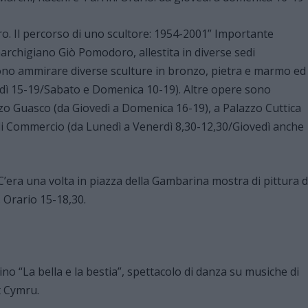
ro. Il percorso di uno scultore: 1954-2001” Importante
archigiano Giò Pomodoro, allestita in diverse sedi
ono ammirare diverse sculture in bronzo, pietra e marmo ed
erdì 15-19/Sabato e Domenica 10-19). Altre opere sono
azzo Guasco (da Giovedì a Domenica 16-19), a Palazzo Cuttica
 di Commercio (da Lunedì a Venerdì 8,30-12,30/Giovedì anche
C’era una volta in piazza della Gambarina mostra di pittura d
. Orario 15-18,30.
ino “La bella e la bestia”, spettacolo di danza su musiche di
t Cymru.