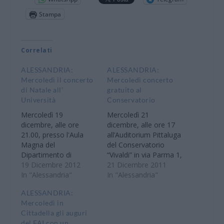
Stampa
Correlati
ALESSANDRIA:
ALESSANDRIA:
Mercoledì il concerto
Mercoledì concerto
di Natale all’
gratuito al
Università
Conservatorio
Mercoledì 19
Mercoledì 21
dicembre, alle ore
dicembre, alle ore 17
21.00, presso l'Aula
all’Auditorium Pittaluga
Magna del
del Conservatorio
Dipartimento di
“Vivaldi” in via Parma 1,
Scienze e Innovazione
19 Dicembre 2012
nell’ambito dei
21 Dicembre 2011
Tecnologica (via
In "Alessandria"
“Mercoledì del
In "Alessandria"
Teresa Michel, 11) ad
Conservatorio” si terrà
ALESSANDRIA:
Alessandria l'Università
un concerto di organo
Mercoledì in
propone un Concerto
del maestro Pierdino
Cittadella gli auguri
di Natale. Sul palco il
Tisato. In programma
del FAI con un