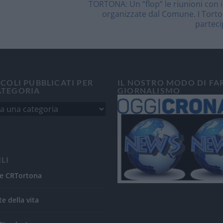
TORTONA: Un “flop” le riunioni con i 
organizzate dal Comune. I Tort
parteci
ICOLI PUBBLICATI PER
IL NOSTRO MODO DI FA
ATEGORIA
GIORNALISMO
ILI
e CRTortona
te della vita