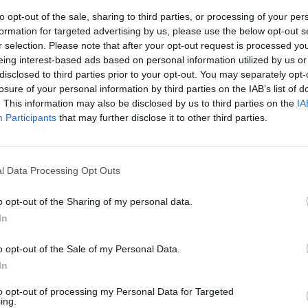
to opt-out of the sale, sharing to third parties, or processing of your per
formation for targeted advertising by us, please use the below opt-out s
r selection. Please note that after your opt-out request is processed y
eing interest-based ads based on personal information utilized by us or
disclosed to third parties prior to your opt-out. You may separately opt-
losure of your personal information by third parties on the IAB’s list of
. This information may also be disclosed by us to third parties on the
IA
Participants
that may further disclose it to other third parties.
Stampa
l Data Processing Opt Outs
o opt-out of the Sharing of my personal data.
In
DRIA: I 140 lavoratori
in lotta ad oltranza per
o opt-out of the Sale of my Personal Data.
 stipendio di novembre
In
 CISL e UIL tutti uniti i
to opt-out of processing my Personal Data for Targeted
i e le lavoratrici dell’Aristor
ing.