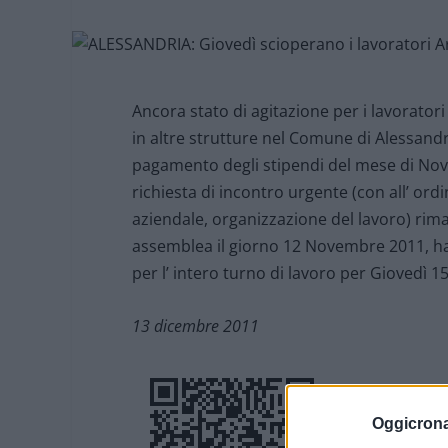
Ancora stato di agitazione per i lavorator
in altre strutture nel Comune di Alessandr
pagamento degli stipendi del mese di Nov
richiesta di incontro urgente (con all’ o
aziendale, organizzazione del lavoro) rim
assemblea il giorno 12 Novembre 2011, han
per l’ intero turno di lavoro per Giovedì 
13 dicembre 2011
Oggicron