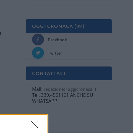
OGGI CRONACA (IM)
e
Facebook
Twitter
CONTATTACI
Mail:
redazione@oggicronaca.it
Tel. 339.4501161 ANCHE SU
WHATSAPP