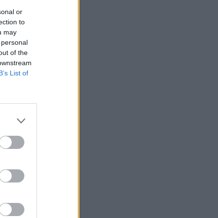
sonal or
ection to
ou may
 personal
out of the
 downstream
B’s List of