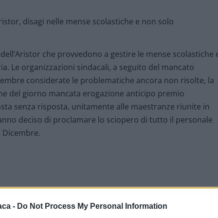
i dell’Aristor che provvedono a gestire le mense scolastiche 
ia. Le organizzazioni sindacali, a seguito del mancato
embre considerate le problematiche ancora non risolte, la
rdine del giorno mancata erogazione anticipo premio
asta senza risposta, unitamente alle maestranze riunite in
no deciso di proclamare lo sciopero di tutto il personale
15 Dicembre.
aca -
Do Not Process My Personal Information