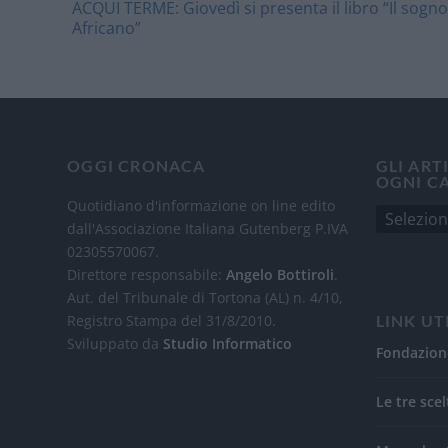
ACQUI TERME: Giovedì si presenta il libro “Il sogno
Africano”
OGGI CRONACA
GLI ART
OGNI C
Quotidiano d'informazione on line edito
dall'Associazione Italiana Gutenberg P.IVA
02305570067.
Direttore responsabile:
Angelo Bottiroli
.
Aut. del Tribunale di Tortona (AL) n. 4/10,
Registro Stampa del 31/8/2010.
LINK UT
Sviluppato da
Studio Informatico
Fondazion
Le tre scel