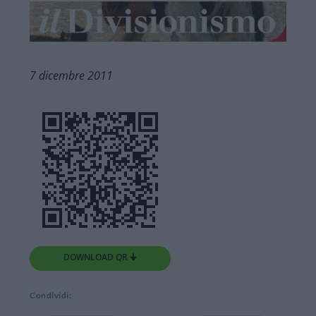
7 dicembre 2011
DOWNLOAD QR 🠋
Condividi: