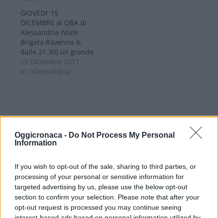
2006 e…
GIOVEDI' 15
DICEMBRE al QBA di
Alessandria (Viale
Brigata Ravenna 8,
dalle 21.30) un grande
concerto di livello
15 Dicembre 2011
internazionale con la
In "Alessandria"
band dei PLANET
FUNK. Il gruppo dei
Planet Funk è nato
dalla fusione tra la
vecchia formazione
dei Souled Out
Oggicronaca -
Do Not Process My Personal
(Alessandro
Information
CONDIVIDERE:
Sommella, GiGi Canu
e Sergio Della
If you wish to opt-out of the sale, sharing to third parties, or
Monica), nota…
processing of your personal or sensitive information for
targeted advertising by us, please use the below opt-out
VALUTARE:
section to confirm your selection. Please note that after your
opt-out request is processed you may continue seeing
interest-based ads based on personal information utilized by