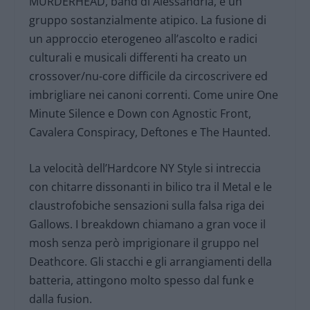
MURDERHEAD, band di Alessandria, è un
gruppo sostanzialmente atipico. La fusione di
un approccio eterogeneo all’ascolto e radici
culturali e musicali differenti ha creato un
crossover/nu-core difficile da circoscrivere ed
imbrigliare nei canoni correnti. Come unire One
Minute Silence e Down con Agnostic Front,
Cavalera Conspiracy, Deftones e The Haunted.
La velocità dell’Hardcore NY Style si intreccia
con chitarre dissonanti in bilico tra il Metal e le
claustrofobiche sensazioni sulla falsa riga dei
Gallows. I breakdown chiamano a gran voce il
mosh senza però imprigionare il gruppo nel
Deathcore. Gli stacchi e gli arrangiamenti della
batteria, attingono molto spesso dal funk e
dalla fusion.