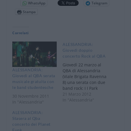
WhatsApp
Telegram
Stampa
Correlati
ALESSANDRIA:
Giovedì doppio
concerto Rock al QBA
Giovedì 22 marzo al
ALESSANDRIA:
QBA di Alessandria
Giovedì al QBA serata
(Viale Brigata Ravenna
musicale gratuita con
8) una serata con due
le band studentesche
band rock: I I Park
Avenue e i May Be
21 Marzo 2012
30 Novembre 2011
Better. I Park Avenue (
In "Alessandria"
In "Alessandria"
Fede – vox, Cello –
chitarre, Spillo - basso
ALESSANDRIA:
elettrico, Vins –
Stasera al Qba
batteria) nascono a
concerto dei Planet
Novara nel gennaio
Funk