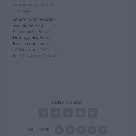
comune il cambio di
Sindaco, Enrico Silvio
indirizzo
Bertero, e l’Assessore
Franca Roso invitano i
Sabato 17 dicembre il
Cittadini a scrivere al
vice Sindaco ed
Comune proponendo
Assessore ai Servizi
nuovi nominativi. Le
Demografici, Enrico
segnalazioni dovranno
Bertero concluderà,
essere…
per l’anno 2011, la
16 Dicembre 2011
serie di intitolazioni di
In "Novi-Acqui-Ovada"
nuove vie e piazze
cittadine. Alle ore 11,30
si svolgerà la
cerimonia per
l’intitolazione della
salita che collega
l’Ospedale Civile Mons.
CONDIVIDERE:
Galliano con via S.
Defendente ai
Donatori…
VALUTARE: