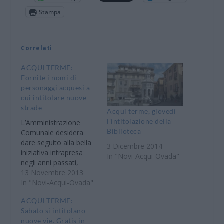
Stampa
Correlati
ACQUI TERME:
Fornite i nomi di
personaggi acquesi a
cui intitolare nuove
strade
Acqui terme, giovedì
l’intitolazione della
L’Amministrazione
Biblioteca
Comunale desidera
dare seguito alla bella
3 Dicembre 2014
iniziativa intrapresa
In "Novi-Acqui-Ovada"
negli anni passati,
relativa all’intitolazione
13 Novembre 2013
delle nuove vie
In "Novi-Acqui-Ovada"
cittadine in base ai
ACQUI TERME:
suggerimenti proposti
Sabato si intitolano
direttamente dagli
nuove vie. Gratis in
Acquesi. Pertanto il