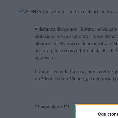
A distanza di due anni, è stato individuato, 
abitazioni mesi a segno tra il mese di marz
albanese di 29 anni residente in città. E’ s
accertamenti tecnici effettuati dal Ris di
aggravato.
L’uomo, secondo l’accusa, non avrebbe agit
un 30enne ed un 33enne, già denunciati pe
11 novembre 2011
Oggicron