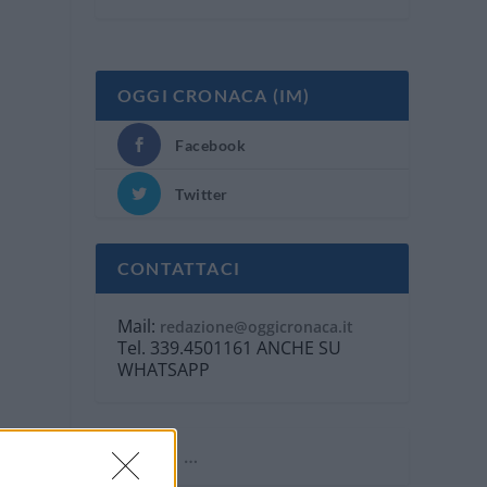
OGGI CRONACA (IM)
Facebook
Twitter
CONTATTACI
Mail:
redazione@oggicronaca.it
Tel. 339.4501161 ANCHE SU
WHATSAPP