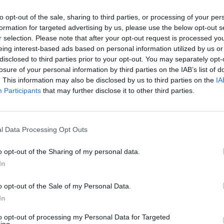
to opt-out of the sale, sharing to third parties, or processing of your per
formation for targeted advertising by us, please use the below opt-out s
r selection. Please note that after your opt-out request is processed y
eing interest-based ads based on personal information utilized by us or
disclosed to third parties prior to your opt-out. You may separately opt-
losure of your personal information by third parties on the IAB’s list of
. This information may also be disclosed by us to third parties on the
IA
Participants
that may further disclose it to other third parties.
l Data Processing Opt Outs
o opt-out of the Sharing of my personal data.
Stampa
In
o opt-out of the Sale of my Personal Data.
In
: Cerca di rompere il
ALESSANDRIA: Dieci stranieri fra
to opt-out of processing my Personal Data for Targeted
er che non lo fa vincere,
albanesi, marocchini, rumeni e una