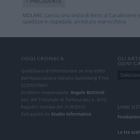
PRECEDENTE
MOLARE: Lancia una sedia di ferro al Carabiniere e
spedisce in ospedale, arrestato marocchino
OGGI CRONACA
GLI ART
OGNI C
Quotidiano d'informazione on line edito
dall'Associazione Italiana Gutenberg P.IVA
02305570067.
Direttore responsabile:
Angelo Bottiroli
.
Aut. del Tribunale di Tortona (AL) n. 4/10,
Registro Stampa del 31/8/2010.
LINK UT
Sviluppato da
Studio Informatico
Fondazion
Le tre scel