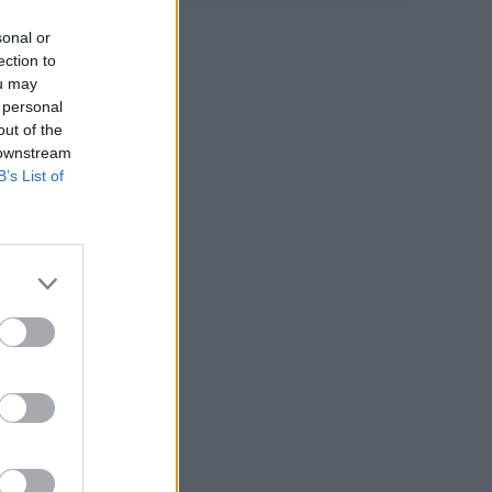
sonal or
ection to
ou may
 personal
out of the
 downstream
B’s List of