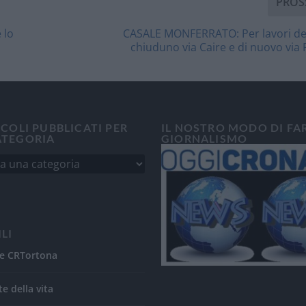
PROS
 lo
CASALE MONFERRATO: Per lavori dell
chiuduno via Caire e di nuovo via 
ICOLI PUBBLICATI PER
IL NOSTRO MODO DI FA
ATEGORIA
GIORNALISMO
ILI
e CRTortona
te della vita