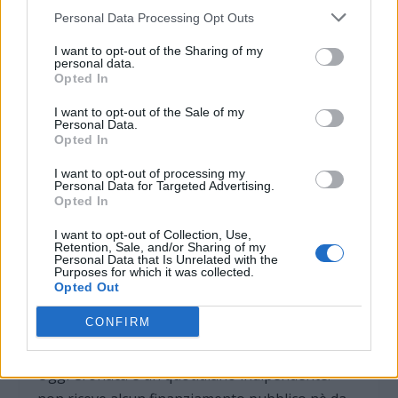
tra…
Personal Data Processing Opt Outs
I want to opt-out of the Sharing of my
personal data.
VALUTARE:
Opted In
I want to opt-out of the Sale of my
Personal Data.
Opted In
PRECEDENTE
PROSSIMO
I want to opt-out of processing my
Personal Data for Targeted Advertising.
CASALE MONFERRATO:
TORTONA: Spacciava
Opted In
Inviato al Ministro della
droga vicino al Duomo,
I want to opt-out of Collection, Use,
Giustizia un documento
arrestato dalla Guardia
Retention, Sale, and/or Sharing of my
per salvare il Tribunale
di Finanza e
Personal Data that Is Unrelated with the
condannato
Purposes for which it was collected.
Opted Out
CONFIRM
QUOTIDIANO INDIPENDENTE
Oggi Cronaca è un quotidiano indipendente: