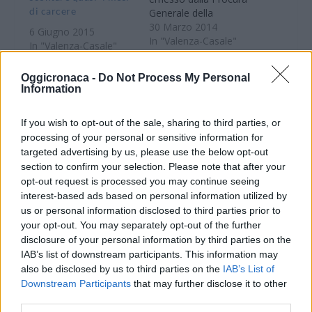
di carcere
Generale della
Repubblica di Torino,
30 Marzo 2014
6 Giugno 2015
hanno arrestato un
In "Valenza-Casale"
In "Valenza-Casale"
cittadino italiano di 51
anni. L’uomo deve
VALENZA: Deve
Oggicronaca -
Do Not Process My Personal
scontare una
scontare 9 mesi di
Information
condanna definitiva a
carcere, arrestato.
una pena di ben 8 anni
I Carabinieri hanno
If you wish to opt-out of the sale, sharing to third parties, or
e 2 mesi per peculato,
arrestato Ruggero Pili,
ricettazione,
processing of your personal or sensitive information for
43 anni residente a
falsificazione di
targeted advertising by us, please use the below opt-out
Valenza. la Procura
monete e associazione
section to confirm your selection. Please note that after your
della Repubblica di
per…
opt-out request is processed you may continue seeing
Alessandria, infatti, gli
11 Giugno 2012
interest-based ads based on personal information utilized by
ha sospeso gli arresti
In "Valenza-Casale"
us or personal information disclosed to third parties prior to
domiciliari in quanto
your opt-out. You may separately opt-out of the further
deve scontare 9 mesi e
disclosure of your personal information by third parties on the
15 giorni di reclusione
IAB’s list of downstream participants. This information may
per il cumulo delle
also be disclosed by us to third parties on the
IAB’s List of
pene per i reati di truffa
Downstream Participants
that may further disclose it to other
ed appropriazione
third parties.
indebita commessi
CONDIVIDERE: