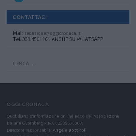
CONTATTACI
Mail:
redazione@oggicronaca.it
Tel. 339.4501161 ANCHE SU WHATSAPP
OGGI CRONACA
Quotidiano d'informazione on line edito dall'Associazione
Italiana Gutenberg P.IVA 02305570067.
Direttore responsabile:
Angelo Bottiroli
.