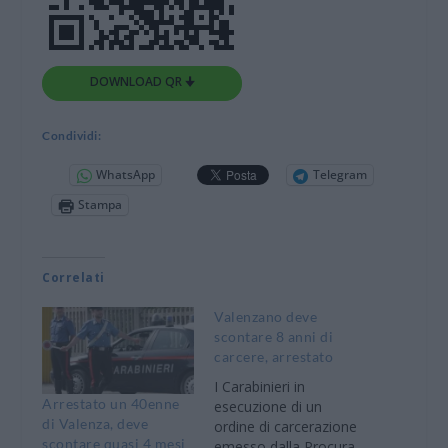
DOWNLOAD QR 🠋
Condividi:
WhatsApp
Telegram
Stampa
Correlati
Valenzano deve
scontare 8 anni di
carcere, arrestato
I Carabinieri in
Arrestato un 40enne
esecuzione di un
di Valenza, deve
ordine di carcerazione
scontare quasi 4 mesi
emesso dalla Procura