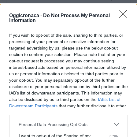
Info biglietti:
www.teatroregionalealessandrino.it. Lo
Oggicronaca -
Do Not Process My Personal
Information
spettacolo sarà preceduto alle 18 da un incontro
con Massimo Gramellini, vice direttore del
If you wish to opt-out of the sale, sharing to third parties, or
quotidiano “La Stampa”.
processing of your personal or sensitive information for
targeted advertising by us, please use the below opt-out
section to confirm your selection. Please note that after your
Murisengo: “44a Fiera Nazionale del Tartufo
opt-out request is processed you may continue seeing
“Trifola d’Or” Appuntamento nel borgo antico
interest-based ads based on personal information utilized by
con la celebre kermesse gastronomica dedicata
us or personal information disclosed to third parties prior to
ai tartufi, che si apre alle 8 e prevede sfilate in
your opt-out. You may separately opt-out of the further
disclosure of your personal information by third parties on the
costumi storici, dimostrazioni di falconeria,
IAB’s list of downstream participants. This information may
animazione itinerante e la premiazione dei
also be disclosed by us to third parties on the
IAB’s List of
migliori esemplari di Tuber Magnatum Pico. Alle
Downstream Participants
that may further disclose it to other
third parties.
12,45 al Centro Sportivo: “Pasto del Trifolau”
(costo 26 € – prenotazioni al n. 0141-993041).
Personal Data Processing Opt Outs
I want to opt-out of the Sharing of my