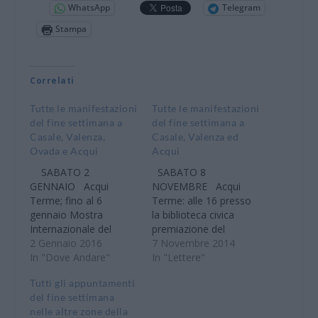
WhatsApp
Telegram
Stampa
Correlati
Tutte le manifestazioni
Tutte le manifestazioni
del fine settimana a
del fine settimana a
Casale, Valenza,
Casale, Valenza ed
Ovada e Acqui
Acqui
SABATO 2
SABATO 8
GENNAIO Acqui
NOVEMBRE Acqui
Terme; fino al 6
Terme: alle 16 presso
gennaio Mostra
la biblioteca civica
Internazionale del
premiazione del
Presepio Orario di
2 Gennaio 2016
concorso Un Poster
7 Novembre 2014
apertura feriali 16.00-
In "Dove Andare"
per la Pace. Acqui
In "Lettere"
18.00; festivi 15.00-
Terme: alle 17,30 sala
Tutti gli appuntamenti
19.00 Presso il
conferenze di Palazzo
del fine settimana
Movicentro in via
Robellini presentazione
nelle altre zone della
Alessandria Info
del Libro "Magnifica