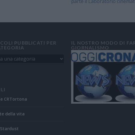
parte il Laboratorio cinemat
ICOLI PUBBLICATI PER
IL NOSTRO MODO DI FA
ATEGORIA
GIORNALISMO
ILI
ne CRTortona
te della vita
Stardust