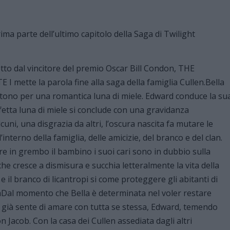
etto dal vincitore del premio Oscar Bill Condon, THE
ette la parola fine alla saga della famiglia Cullen.Bella
tono per una romantica luna di miele. Edward conduce la su
erfetta luna di miele si conclude con una gravidanza
uni, una disgrazia da altri, l’oscura nascita fa mutare le
interno della famiglia, delle amicizie, del branco e del clan.
e in grembo il bambino i suoi cari sono in dubbio sulla
he cresce a dismisura e succhia letteralmente la vita della
 il branco di licantropi si come proteggere gli abitanti di
cciaDal momento che Bella è determinata nel voler restare
e già sente di amare con tutta se stessa, Edward, temendo
n Jacob. Con la casa dei Cullen assediata dagli altri