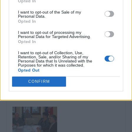
Opted In
I want to opt-out of the Sale of my
Correlati
Personal Data.
Opted In
TORTONA: In città
mancano luoghi per
I want to opt-out of processing my
Personal Data for Targeted Advertising.
assistere i malati
Opted In
dimessi dall’ospedale
o che soffrono di
L’ospedale di Tortona
I want to opt-out of Collection, Use,
malattie croniche
semivuoto e quello di
Retention, Sale, and/or Sharing of my
Personal Data that Is Unrelated with the
Novi al collasso. Il PD
Si chiama “Continuità
Purposes for which it was collected.
novese critica le scelte
Assistenziale” ed è la
Opted Out
della Regione (Guidata
nuova forma di aiuto
dallo stesso PD)
per i malati appena
CONFIRM
dimessi dall’ospedale o
8 Marzo 2017
che hanno bisogno di
19 Giugno 2012
In "Prima Pagina (AL)"
cure per malattie
In "Tortona"
croniche. Fino a
qualche anno fa,
queste persone
venivano ricoverate in
ospedale; adesso non