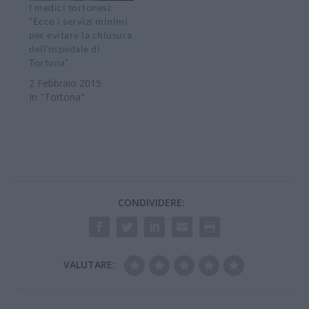
si può più. Cosa fare
I medici tortonesi:
allora? Lo abbiamo
“Ecco i servizi minimi
chiesto alla
per evitare la chiusura
dottoressa…
dell’ospedale di
Tortona”
2 Febbraio 2015
In "Tortona"
CONDIVIDERE:
VALUTARE: