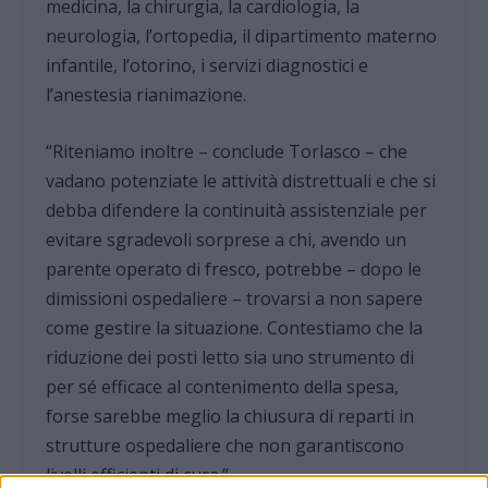
medicina, la chirurgia, la cardiologia, la
neurologia, l’ortopedia, il dipartimento materno
infantile, l’otorino, i servizi diagnostici e
l’anestesia rianimazione.
“Riteniamo inoltre – conclude Torlasco – che
vadano potenziate le attività distrettuali e che si
debba difendere la continuità assistenziale per
evitare sgradevoli sorprese a chi, avendo un
parente operato di fresco, potrebbe – dopo le
dimissioni ospedaliere – trovarsi a non sapere
come gestire la situazione. Contestiamo che la
riduzione dei posti letto sia uno strumento di
per sé efficace al contenimento della spesa,
forse sarebbe meglio la chiusura di reparti in
strutture ospedaliere che non garantiscono
livelli efficienti di cura.”