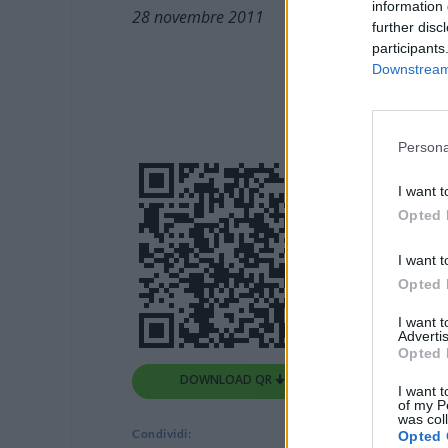
information 
28 novembre 2011
further disc
participants
Downstream 
Persona
I want t
Opted 
I want t
Opted 
I want 
Advertis
Opted 
DOWNLOAD QR 🠋
I want t
of my P
was col
Condividi:
Opted 