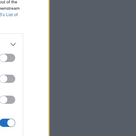
out of the
 downstream
B’s List of