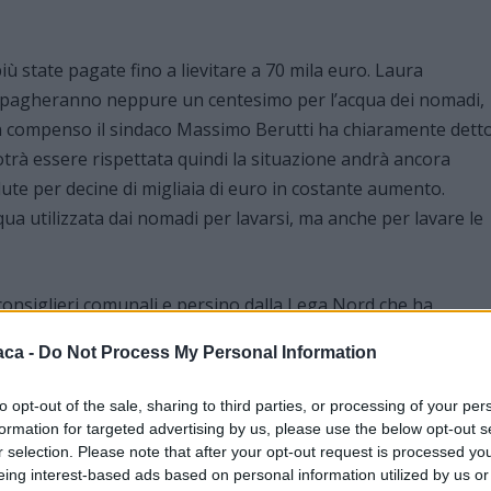
iù state pagate fino a lievitare a 70 mila euro. Laura
on pagheranno neppure un centesimo per l’acqua dei nomadi,
in compenso il sindaco Massimo Berutti ha chiaramente dett
otrà essere rispettata quindi la situazione andrà ancora
lute per decine di migliaia di euro in costante aumento.
ua utilizzata dai nomadi per lavarsi, ma anche per lavare le
 consiglieri comunali e persino dalla Lega Nord che ha
e a favore dei nomadi, ma nessuno che abbia chiarito chi
aca -
Do Not Process My Personal Information
to opt-out of the sale, sharing to third parties, or processing of your per
al Comune di Tortona e considerato che Gestione Acqua non
formation for targeted advertising by us, please use the below opt-out s
 chi pagherà le bollette dell’acqua consumata dai nomadi?
r selection. Please note that after your opt-out request is processed y
eing interest-based ads based on personal information utilized by us or