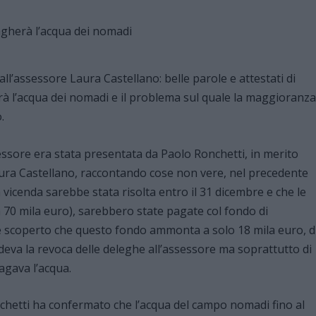
’assessore Laura Castellano: belle parole e attestati di
rà l’acqua dei nomadi e il problema sul quale la maggioranza
.
sessore era stata presentata da Paolo Ronchetti, in merito
Laura Castellano, raccontando cose non vere, nel precedente
 vicenda sarebbe stata risolta entro il 31 dicembre e che le
 70 mila euro), sarebbero state pagate col fondo di
si è scoperto che questo fondo ammonta a solo 18 mila euro, d
deva la revoca delle deleghe all’assessore ma soprattutto di
pagava l’acqua.
nchetti ha confermato che l’acqua del campo nomadi fino al