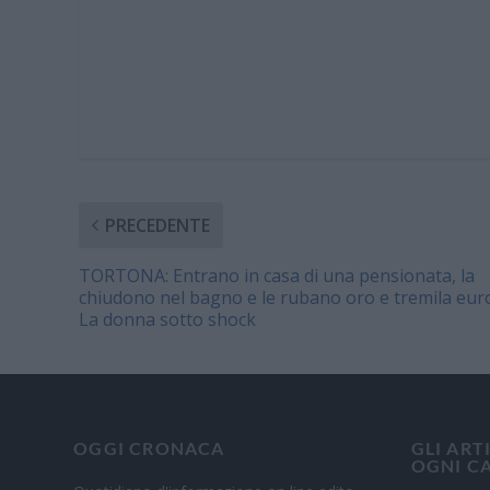
PRECEDENTE
TORTONA: Entrano in casa di una pensionata, la
chiudono nel bagno e le rubano oro e tremila eur
La donna sotto shock
OGGI CRONACA
GLI ART
OGNI C