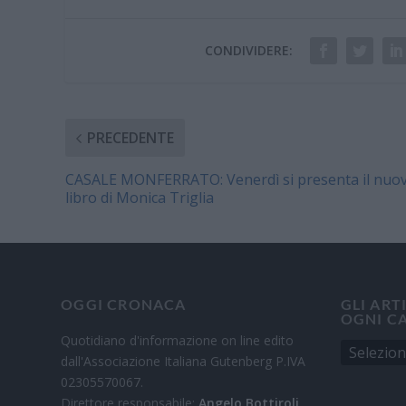
CONDIVIDERE:
PRECEDENTE
CASALE MONFERRATO: Venerdì si presenta il nuo
libro di Monica Triglia
OGGI CRONACA
GLI ART
OGNI C
Quotidiano d'informazione on line edito
dall'Associazione Italiana Gutenberg P.IVA
02305570067.
Direttore responsabile:
Angelo Bottiroli
.