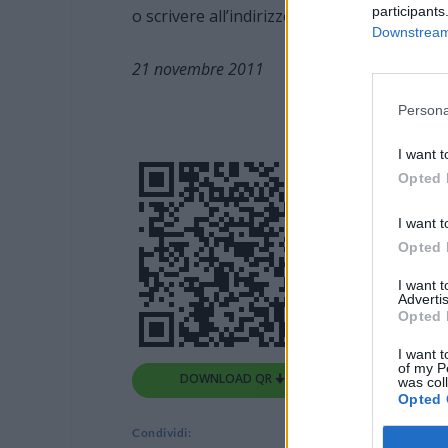
participants
o scrivere all’indirizzo Storie900@comune.se
Downstream 
21 novembre 2011
Persona
I want t
Opted 
I want t
Opted 
I want 
Advertis
Opted 
I want t
of my P
DOWNLOAD QR 🠋
was col
Opted 
Condividi: