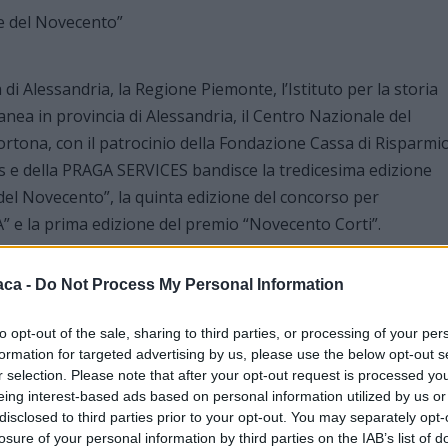
a di Alessandria, la Regione Piemonte, l’Istituto per la storia
nea in provincia di Alessandria, il Centro Nazionale del
ortona, con il patrocinio della Fondazione Cassa di Risparmi
s e della PRAGA SERVICES bandisce la tredicesima edizione
 del Novecento”, la quinta edizione del concorso per
 la prima edizione del premio “Novecento Corti”.
che porta alla realizzazione di quella che ormai rappresenta
aca -
Do Not Process My Personal Information
 l’Assessore alla Cultura Riccardo Lera – questo important
o nella forma ma anche nei suoi contenuti: dal concorso
to opt-out of the sale, sharing to third parties, or processing of your per
formation for targeted advertising by us, please use the below opt-out s
idea di un concorso letterario parallelo che si svolgerà
r selection. Please note that after your opt-out request is processed y
ori giudicheranno gli scritti e ne eleggeranno il vincitore. “
eing interest-based ads based on personal information utilized by us or
disclosed to third parties prior to your opt-out. You may separately opt-
umeri: Tel.0143/634166 – Tel. 0143/633627 – Fax 0143/686472
losure of your personal information by third parties on the IAB’s list of