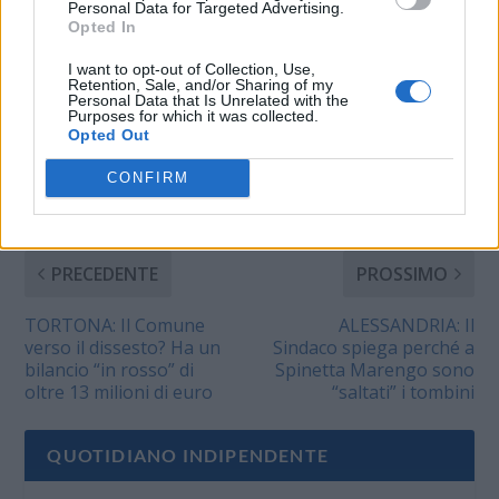
finendo nell'acqua.
Personal Data for Targeted Advertising.
Opted In
Inutili i soccorsi del 118
che hanno tentato
CONDIVIDERE:
I want to opt-out of Collection, Use,
inutilmente di…
Retention, Sale, and/or Sharing of my
Personal Data that Is Unrelated with the
Purposes for which it was collected.
Opted Out
VALUTARE:
CONFIRM
PRECEDENTE
PROSSIMO
TORTONA: Il Comune
ALESSANDRIA: Il
verso il dissesto? Ha un
Sindaco spiega perché a
bilancio “in rosso” di
Spinetta Marengo sono
oltre 13 milioni di euro
“saltati” i tombini
QUOTIDIANO INDIPENDENTE