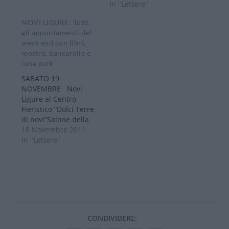
Maestro Stefano
varie che animeranno
In "Lettere"
Maffizzoni. In
le vie del centro. Il
NOVI LIGURE: Tutti
programma musiche
commercio ambulante
gli appuntamenti del
di Mozart, Rossini e
sarà distribuito lungo
week end con libri,
Verdi Serravalle
viale Saffi, via
mostre, bancarelle e
Scrivia: alle ore 21
Garibaldi, corso
luna park
presso la Biblioteca
Marenco, via
Comunale “R. Allegri”,
Girardengo e via
SABATO 19
in concomitanza con
Roma. Il viale della
NOVEMBRE Novi
le celebrazioni per
Rimembranza sarà
Ligure al Centro
la…
occupato dalle
Fieristico “Dolci Terre
macchine…
di novi”Salone della
scuola e
18 Novembre 2011
manifestazioni varie
In "Lettere"
con questo
programma: ore 9.00
Apertura Stand, ore
9.00 Associazione di
Categoria
Confederazione
Italiana Agricoltori –
CONDIVIDERE:
Spazio informativo