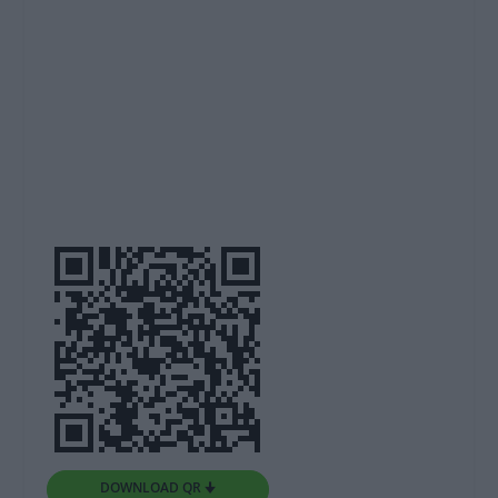
DOWNLOAD QR 🠋