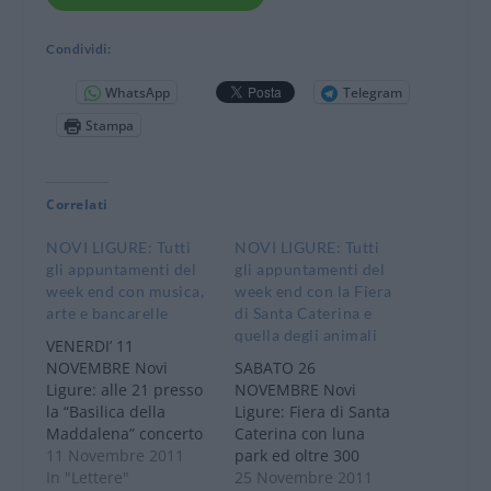
Condividi:
WhatsApp
Telegram
Stampa
Correlati
NOVI LIGURE: Tutti
NOVI LIGURE: Tutti
gli appuntamenti del
gli appuntamenti del
week end con musica,
week end con la Fiera
arte e bancarelle
di Santa Caterina e
quella degli animali
VENERDI’ 11
NOVEMBRE Novi
SABATO 26
Ligure: alle 21 presso
NOVEMBRE Novi
la “Basilica della
Ligure: Fiera di Santa
Maddalena” concerto
Caterina con luna
di musica classica del
11 Novembre 2011
park ed oltre 300
Trio Asolano con il
In "Lettere"
bancarelle di merci
25 Novembre 2011