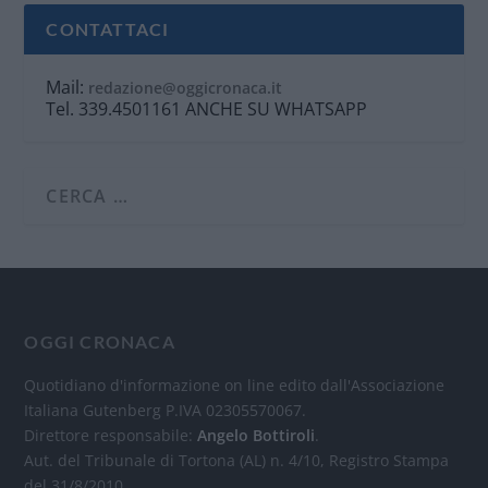
CONTATTACI
Mail:
redazione@oggicronaca.it
Tel. 339.4501161 ANCHE SU WHATSAPP
OGGI CRONACA
Quotidiano d'informazione on line edito dall'Associazione
Italiana Gutenberg P.IVA 02305570067.
Direttore responsabile:
Angelo Bottiroli
.
Aut. del Tribunale di Tortona (AL) n. 4/10, Registro Stampa
del 31/8/2010.