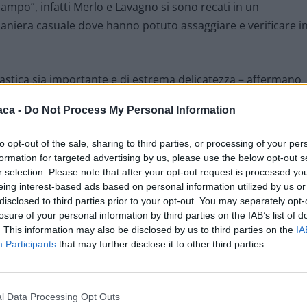
campo”, infatti Merlo e Lavagno si sono recati in un
maniera casuale dove hanno potuto assaggiare e verificare i
olastica sia importante e di estrema delicatezza – affermano
uto verificare che in questo caso il servizio mantiene,
aca -
Do Not Process My Personal Information
to accaduto nelle settimane scorse, nella sua gravità, deve,
e l’attenzione nelle procedure poiché solo in questo modo 
to opt-out of the sale, sharing to third parties, or processing of your per
cia nei confronti di un servizio che coinvolge un gran
formation for targeted advertising by us, please use the below opt-out s
 famiglie”.
r selection. Please note that after your opt-out request is processed y
eing interest-based ads based on personal information utilized by us or
disclosed to third parties prior to your opt-out. You may separately opt-
losure of your personal information by third parties on the IAB’s list of
. This information may also be disclosed by us to third parties on the
IA
Participants
that may further disclose it to other third parties.
l Data Processing Opt Outs