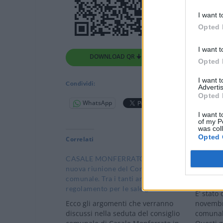
I want t
Opted 
I want t
DOWNLOAD QR 🠋
Opted 
I want 
Condividi:
Advertis
Opted 
WhatsApp
Telegram
I want t
of my P
was col
Opted 
Correlati
CASALE MONFERRATO: Mercoledì
CASALE
nuova riunione del Consiglio
riunione
comunale. Tra i tanti argomenti il
Bilancio
regolamento per le sale gioco
E’ stato
Ecco gli argomenti che verranno
novembre
discussi nella seduta del consiglio
comunal