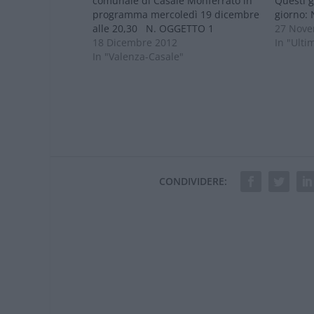
comunale di Casale Monferrato in
Questi g
programma mercoledì 19 dicembre
giorno:
alle 20,30 N. OGGETTO 1
Assesta
27 Nove
Comunicazione del Presidente del
18 Dicembre 2012
variazio
In "Ulti
Consiglio Comunale. 2 Sostituzioni
In "Valenza-Casale"
2011 e s
Consiglieri Comunali in seno a
servizio
Commissione Consiliare n. 2 e n. 6.
Municip
3 D.C.R. n. 59-10831 del…
convenz
CONDIVIDERE: