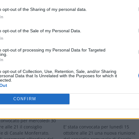
o opt-out of the Sharing of my personal data.
In
o opt-out of the Sale of my Personal Data.
In
to opt-out of processing my Personal Data for Targeted
ing.
In
Stampa
o opt-out of Collection, Use, Retention, Sale, and/or Sharing
ersonal Data that Is Unrelated with the Purposes for which it
lected.
Out
 MONFERRATO: Mercoledì
CASALE MONFERRATO: Lunedì si
CONFIRM
 del Consiglio comunale sul
riunisce il Consiglio comunale per
 e altri 21 argomenti
parlare di amianto e regolamento
del verde
 convocato per mercoledì 30
 alle 21 il consiglio
E’ stata convocata per lunedì 15
e di Casale Monferrato.
ottobre alle 21 una nuova riunione