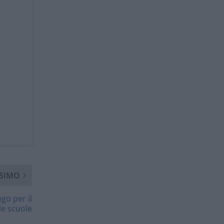
SIMO
go per il
le scuole