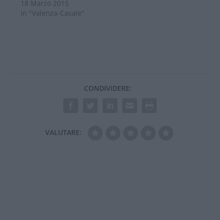
18 Marzo 2015
rispondendo così alle
In "Valenza-Casale"
ultime modifiche
apportate al Codice…
CONDIVIDERE:
VALUTARE: