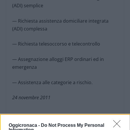
(ADI) semplice
— Richiesta assistenza domiciliare integrata
(ADI) complessa
— Richiesta telesoccorso e telecontrollo
— Assegnazione alloggi ERP ordinari ed in
emergenza
— Assistenza alle categorie a rischio.
24 novembre 2011
Oggicronaca -
Do Not Process My Personal
Information