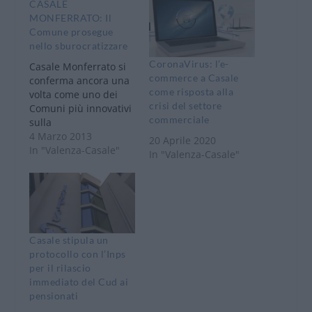
CASALE
MONFERRATO: Il
Comune prosegue
nello sburocratizzare
CoronaVirus: l’e-
Casale Monferrato si
commerce a Casale
conferma ancora una
come risposta alla
volta come uno dei
crisi del settore
Comuni più innovativi
commerciale
sulla
dematerializzazione.
4 Marzo 2013
20 Aprile 2020
Dopo l’eliminazione
In "Valenza-Casale"
In "Valenza-Casale"
della documentazione
cartacea nei
procedimenti
amministrativi e la
loro sostituzione con
documenti
Casale stipula un
informatici, ieri
protocollo con l’Inps
mattina, 27 febbraio,
per il rilascio
è stato stipulato il
immediato del Cud ai
primo contratto
pensionati
pubblico informatico,