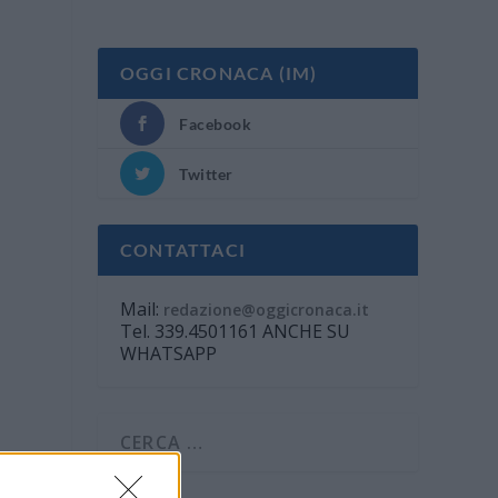
OGGI CRONACA (IM)
Facebook
Twitter
CONTATTACI
Mail:
redazione@oggicronaca.it
Tel. 339.4501161 ANCHE SU
WHATSAPP