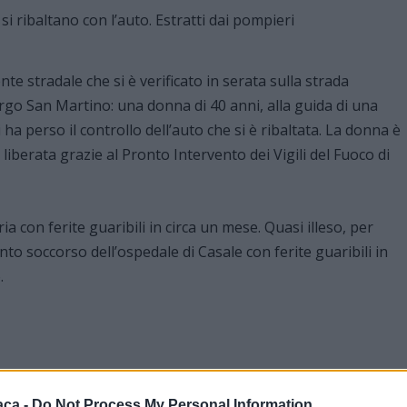
e stradale che si è verificato in serata sulla strada
rgo San Martino: una donna di 40 anni, alla guida di una
 ha perso il controllo dell’auto che si è ribaltata. La donna è
 liberata grazie al Pronto Intervento dei Vigili del Fuoco di
ia con ferite guaribili in circa un mese. Quasi illeso, per
onto soccorso dell’ospedale di Casale con ferite guaribili in
.
aca -
Do Not Process My Personal Information