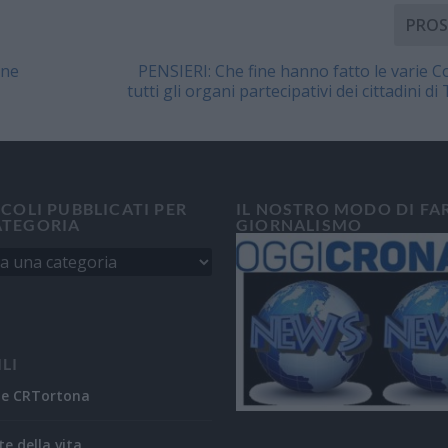
PROS
one
PENSIERI: Che fine hanno fatto le varie C
tutti gli organi partecipativi dei cittadini d
ICOLI PUBBLICATI PER
IL NOSTRO MODO DI FA
ATEGORIA
GIORNALISMO
ILI
ne CRTortona
te della vita