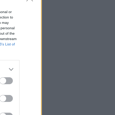
sonal or
ection to
ou may
 personal
out of the
 downstream
B’s List of