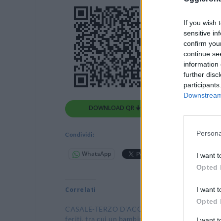
If you wish 
sensitive in
confirm you
continue se
information 
further disc
participants
Downstream 
DOWNLOAD QR 🠋
Persona
Condividi:
WhatsApp
Telegram
I want t
Opted 
I want t
Correlati
Opted 
CASALE-TERZO D’ACQUI: Cinque
feriti, tra cui un bambino, in due
I want 