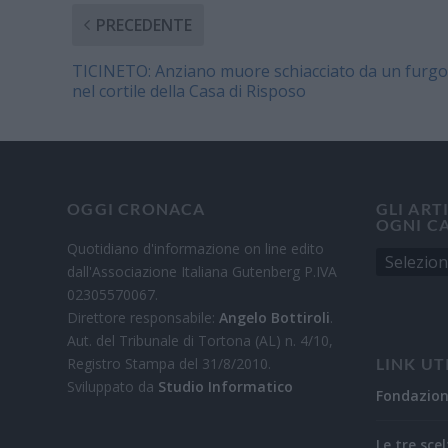
PRECEDENTE
TICINETO: Anziano muore schiacciato da un furg
nel cortile della Casa di Risposo
OGGI CRONACA
GLI ART
OGNI C
Quotidiano d'informazione on line edito
dall'Associazione Italiana Gutenberg P.IVA
02305570067.
Direttore responsabile:
Angelo Bottiroli
.
Aut. del Tribunale di Tortona (AL) n. 4/10,
Registro Stampa del 31/8/2010.
LINK UT
Sviluppato da
Studio Informatico
Fondazio
Le tre scel