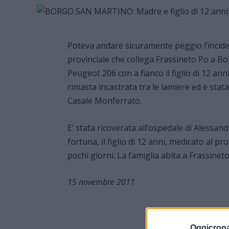
Poteva andare sicuramente peggio l’incident
provinciale che collega Frassineto Po a Bo
Peugeot 206 con a fianco il figlio di 12 anni
rimasta incastrata tra le lamiere ed è stata
Casale Monferrato.
E’ stata ricoverata all’ospedale di Alessandr
fortuna, il figlio di 12 anni, medicato al pr
pochi giorni. La famiglia abita a Frassineto
15 novembre 2011
Oggicron