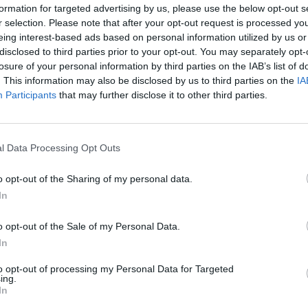
menica pomeriggio alle 16 con il laboratorio dedicato alle
formation for targeted advertising by us, please use the below opt-out s
lo Alessandrino e di Coldiretti, dove in un percorso guidato
r selection. Please note that after your opt-out request is processed y
eculiarità della tonda gentile del Monferrato.
eing interest-based ads based on personal information utilized by us or
disclosed to third parties prior to your opt-out. You may separately opt-
losure of your personal information by third parties on the IAB’s list of
data, ci saranno le aziende Coldiretti di Campagna Amica
. This information may also be disclosed by us to third parties on the
IA
. – affermano il presidente e il direttore della Coldiretti
Participants
that may further disclose it to other third parties.
e Moroni – Un appuntamento dove Coldiretti avrà una parte
a comprare cibi di qualità e di stagione al giusto prezzo. Il
te più numerose sia in piazzetta della Lega che dislocate
l Data Processing Opt Outs
o opt-out of the Sharing of my personal data.
In
o opt-out of the Sale of my Personal Data.
In
to opt-out of processing my Personal Data for Targeted
ing.
In