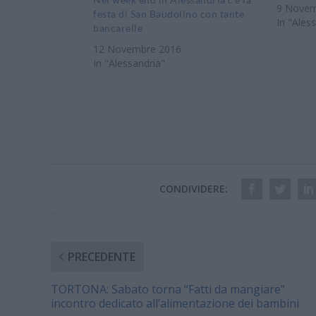
Commerci
9 Novem
festa di San Baudolino con tante
propria 
In "Ales
bancarelle
collabor
12 Novembre 2016
Provinci
In "Alessandria"
Piemonte
categori
CONDIVIDERE:
PRECEDENTE
TORTONA: Sabato torna “Fatti da mangiare”
incontro dedicato all’alimentazione dei bambini