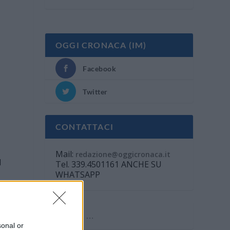
OGGI CRONACA (IM)
Facebook
Twitter
CONTATTACI
Mail:
redazione@oggicronaca.it
l
Tel. 339.4501161 ANCHE SU
WHATSAPP
sonal or