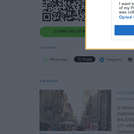
I want t
of my P
was col
Opted 
DOWNLOAD QR 🠋
Condividi:
WhatsApp
Telegram
Correlati
ALESSAN
settiman
Si rinno
tradizio
BAUDOLI
27^ ediz
consueto
Nel week end in Alessandria c’è la