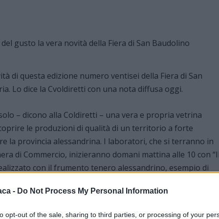
ità di questa edizione numero ventisei della Fiera di San
a. Lo dice la Cvoldiretti con una nota diffusa oggi.
solo – dicono alla Coldiretti – una vera e propria vetrina
oprire le produzioni di qualità di un territorio a forte
la provincia alessandrina. I laboratori, che si terranno in
amera di Commercio, inizieranno domani mattina alle 10 con “I
ealizzato con il frumento tenero alessandrino, esempio di
oduzioni di qualità in ambito provinciale potenziandone la
aca -
Do Not Process My Personal Information
to opt-out of the sale, sharing to third parties, or processing of your per