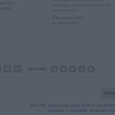
o di Alessandria tramite la
bre 2012
Campagna Amica protagonisti nel
azienda speciale ASPERIA, in
sandria"
centro storico
azione con il Comune e la
8 Novembre 2019
a di Alessandria, la Regione
In "Alessandria"
, le associazioni di
a coinvolte e…
VALUTARE:
PROS
MOLARE: Lancia una sedia di ferro al Carabin
spedisce in ospedale, arrestato m