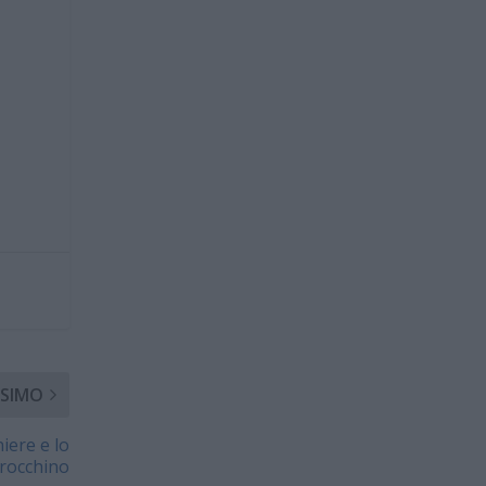
SIMO
iere e lo
arocchino