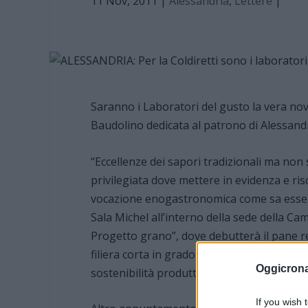
11 Nov, 2011
|
Alessandria
,
Lettere
|
Saranno i Laboratori del gusto la vera nov
Baudolino dedicata al patrono di Alessandri
“Eccellenze dei sapori tradizionali ma non 
privilegiata dove mettere in evidenza e risc
vocazione enogastronomica come sa essere 
Sala Michel all’interno della sede della C
Progetto grano”, dove debutterà il pane r
filiera corta in grado di promuovere le pr
Oggicron
sostenibilità produttiva.”
If you wish 