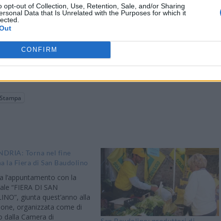
o opt-out of Collection, Use, Retention, Sale, and/or Sharing
ersonal Data that Is Unrelated with the Purposes for which it
lected.
Out
CONFIRM
Stampa
DRIA: Torna nel fine
a la Fiera di San Baudolino
va l’appuntamento con la
nale “FIERA DI SAN
NO”, giunta quest’anno alla
ione, organizzata come di
 dalla Camera di
San Baudolino: produttori di