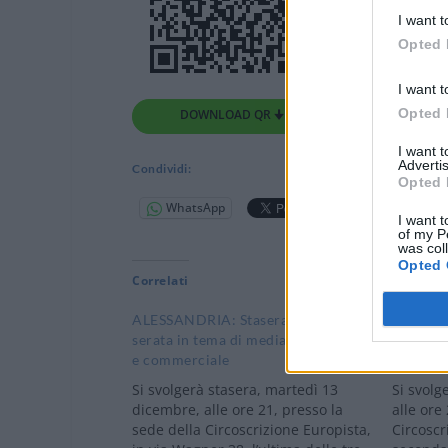
I want t
Opted 
I want t
Opted 
DOWNLOAD QR 🠋
I want 
Advertis
Condividi:
Opted 
WhatsApp
Telegram
I want t
of my P
was col
Opted 
Correlati
ALESSANDRIA: Stasera l’ultima
ALESSAN
serata in tema di mediazione civile
seconda 
e commerciale
Mediazi
Si svolgerà stasera, martedì 13
Si svol
dicembre, alle ore 21, presso la
alle ore
sede della Circoscrizione Europista,
Circoscri