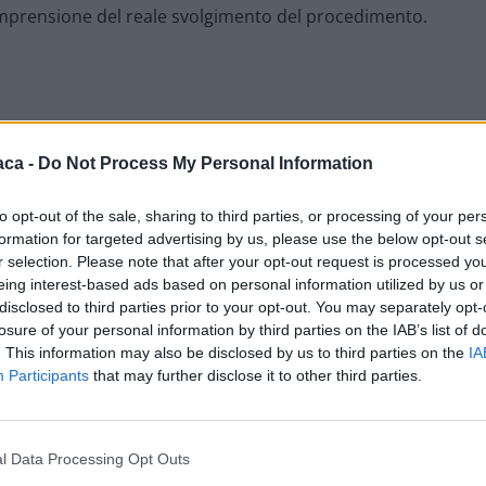
comprensione del reale svolgimento del procedimento.
sede della Circoscrizione Fraschetta in Via P. Gozzo 3 a
aca -
Do Not Process My Personal Information
a sede della Circoscrizione Sud, in via Parri 8
to opt-out of the sale, sharing to third parties, or processing of your per
formation for targeted advertising by us, please use the below opt-out s
r selection. Please note that after your opt-out request is processed y
e della Circoscrizione Europista, in via Wagner 38
eing interest-based ads based on personal information utilized by us or
disclosed to third parties prior to your opt-out. You may separately opt-
losure of your personal information by third parties on the IAB’s list of
. This information may also be disclosed by us to third parties on the
IA
Participants
that may further disclose it to other third parties.
l Data Processing Opt Outs