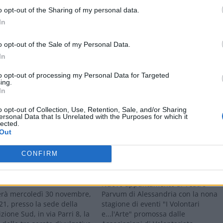
o opt-out of the Sharing of my personal data.
In
o opt-out of the Sale of my Personal Data.
In
to opt-out of processing my Personal Data for Targeted
ing.
In
Stampa
o opt-out of Collection, Use, Retention, Sale, and/or Sharing
ersonal Data that Is Unrelated with the Purposes for which it
lected.
Out
CONFIRM
DRIA: Mercoledì 30 la
ALESSANDRIA: Domenica un
delle tre serate sulla
incontro per educare alla positività
one commerciale
Nuovo appuntamento al Teatro
gerà mercoledì 30 novembre,
Parvum di Alessandria con la nona
 21, presso la sede della
stagione di eventi "I Volontari
zione Sud, in via Parri 8, la
e...l'Arte" promossa dalle