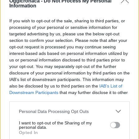
Oggicronaca -
Do Not Process My Personal
prossimo fine
Information
settimana in Piemonte
secondo le previsioni
3 Novembre 2011
della Smi (Società
In "Alessandria"
If you wish to opt-out of the sale, sharing to third parties, or
meteorologica) "Non
processing of your personal or sensitive information for
sarà l'alluvione del '94
targeted advertising by us, please use the below opt-out
- dice la
section to confirm your selection. Please note that after your
società meteorologica
opt-out request is processed you may continue seeing
- e neppure quella del
interest-based ads based on personal information utilized by
2000, ma potrebbe
us or personal information disclosed to third parties prior to
provocare
your opt-out. You may separately opt-out of the further
CONDIVIDERE:
esondazione e
disclosure of your personal information by third parties on the
allagamenti: possibili
IAB’s list of downstream participants. This information may
piene importanti lungo
also be disclosed by us to third parties on the
IAB’s List of
il Tanaro e il
Downstream Participants
that may further disclose it to other
Bormida."…
VALUTARE:
third parties.
Personal Data Processing Opt Outs
I want to opt-out of the Sharing of my
personal data.
Opted In