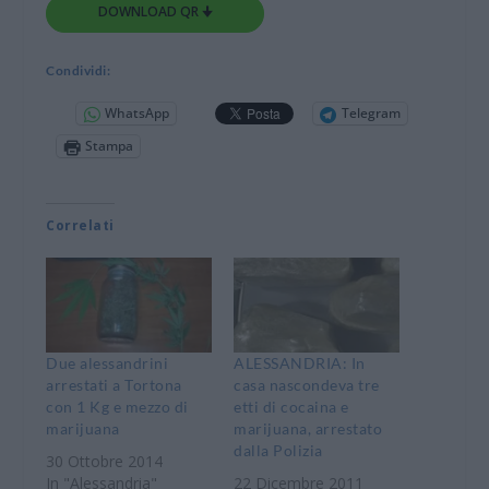
DOWNLOAD QR 🠋
Condividi:
WhatsApp
Telegram
Stampa
Correlati
Due alessandrini
ALESSANDRIA: In
arrestati a Tortona
casa nascondeva tre
con 1 Kg e mezzo di
etti di cocaina e
marijuana
marijuana, arrestato
dalla Polizia
30 Ottobre 2014
In "Alessandria"
22 Dicembre 2011