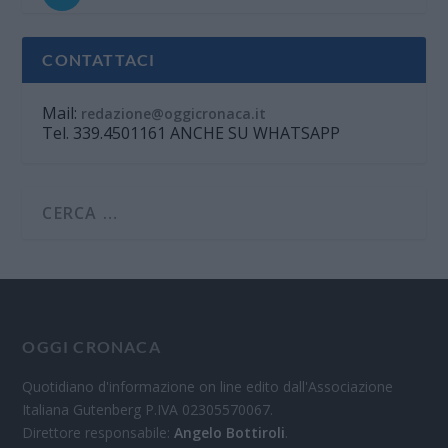
CONTATTACI
Mail:
redazione@oggicronaca.it
Tel. 339.4501161 ANCHE SU WHATSAPP
OGGI CRONACA
Quotidiano d'informazione on line edito dall'Associazione
Italiana Gutenberg P.IVA 02305570067.
Direttore responsabile:
Angelo Bottiroli
.