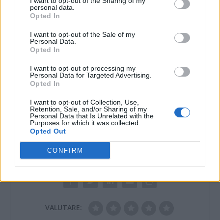
I want to opt-out of the Sharing of my
personal data.
Opted In
I want to opt-out of the Sale of my
Personal Data.
Alessandria vara una
Opted In
serie di iniziative
dedicate ai bambini
I want to opt-out of processing my
Personal Data for Targeted Advertising.
10 Novembre 2015
Opted In
In "Alessandria"
I want to opt-out of Collection, Use,
Retention, Sale, and/or Sharing of my
Personal Data that Is Unrelated with the
Purposes for which it was collected.
Opted Out
CONFIRM
CONDIVIDERE:
VALUTARE: