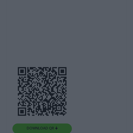
DOWNLOAD QR 🠋