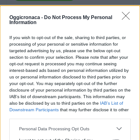
Condividi:
Oggicronaca -
Do Not Process My Personal
Information
WhatsApp
Telegram
Stampa
If you wish to opt-out of the sale, sharing to third parties, or
processing of your personal or sensitive information for
targeted advertising by us, please use the below opt-out
Correlati
section to confirm your selection. Please note that after your
opt-out request is processed you may continue seeing
interest-based ads based on personal information utilized by
us or personal information disclosed to third parties prior to
your opt-out. You may separately opt-out of the further
disclosure of your personal information by third parties on the
La marcia dell’UNICEF
ALESSANDRIA:
IAB’s list of downstream participants. This information may
con gli studenti delle
Mercoledì 20 in Sala
also be disclosed by us to third parties on the
IAB’s List of
Scuole Primarie di
Giunta L’Unicef si
Downstream Participants
that may further disclose it to other
Alessandria
racconta ai bambini
third parties.
10 Maggio 2019
19 Novembre 2013
Personal Data Processing Opt Outs
In "Eventi"
In "Alessandria"