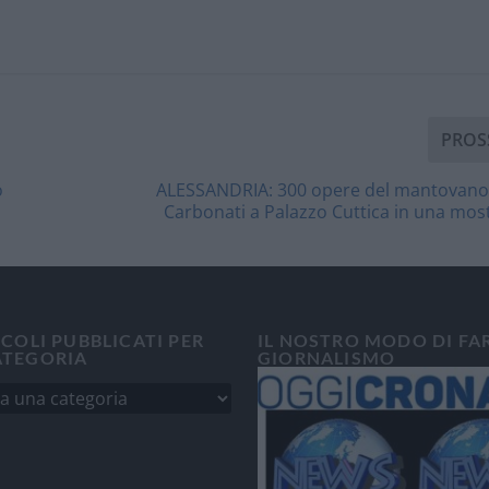
PROS
o
ALESSANDRIA: 300 opere del mantovano
Carbonati a Palazzo Cuttica in una mos
ICOLI PUBBLICATI PER
IL NOSTRO MODO DI FA
ATEGORIA
GIORNALISMO