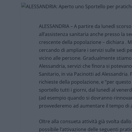
ALESSANDRIA – A partire da lunedì scorso è
all’assistenza sanitaria anche presso la s
crescente della popolazione – dichiara . M
cercando di ampliare i servizi sulle sedi pe
vicino alle persone. Gradualmente stiamo at
Alessandria, servizi che finora si potevan
Sanitario, in via Pacinotti ad Alessandria
richieste della popolazione, e “per quest
sportello tutti i giorni, dal lunedì al vener
(ad esempio quando si dovranno rinnovare
provvederemo ad aumentare il tempo di 
Oltre alla consueta attività già svolta dall
possibile l’attivazione delle seguenti prati