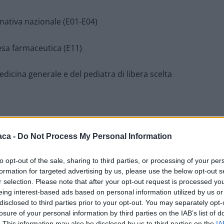
mativa nazionale (E01-E04)
esa farmaceutica (E11)
dicina generale e del pediatra di libera scelta
 complessità, non si possano concludere direttamente allo
aca -
Do Not Process My Personal Information
 di tutta la documentazione e si farà carico di svolgere la
ortando l’esito alla sede di Spinetta nei due giorni successivi
to opt-out of the sale, sharing to third parties, or processing of your per
omicilio l’esito della pratica.
formation for targeted advertising by us, please use the below opt-out s
r selection. Please note that after your opt-out request is processed y
eing interest-based ads based on personal information utilized by us or
o sulle sedi di Castellazzo e Felizzano.
disclosed to third parties prior to your opt-out. You may separately opt-
losure of your personal information by third parties on the IAB’s list of
. This information may also be disclosed by us to third parties on the
IA