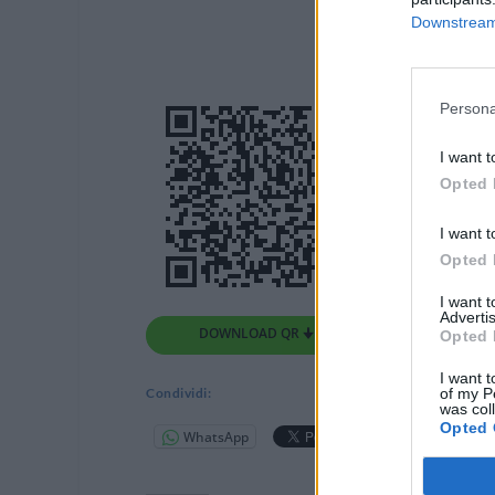
Downstream 
Persona
I want t
Opted 
I want t
Opted 
I want 
Advertis
DOWNLOAD QR 🠋
Opted 
I want t
of my P
Condividi:
was col
Opted 
WhatsApp
Telegram