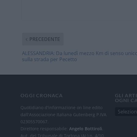
PRECEDENTE
ALESSANDRIA: Da lunedì mezzo Km di senso unic
sulla strada per Pecetto
OGGI CRONACA
GLI ART
OGNI C
Quotidiano d'informazione on line edito
dall'Associazione Italiana Gutenberg P.IVA
02305570067.
Direttore responsabile:
Angelo Bottiroli
.
Aut. del Tribunale di Tortona (AL) n. 4/10,