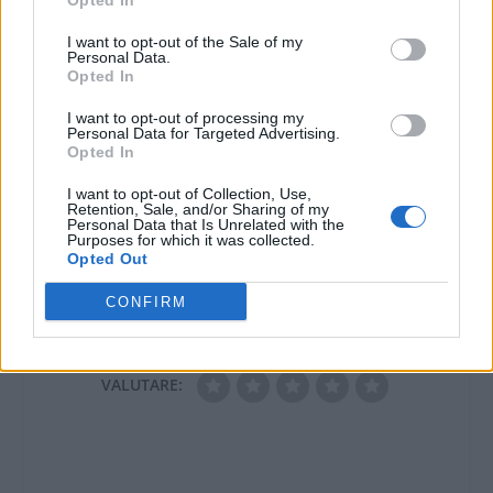
Opted In
dall’amministrazione
per ampliare il campo
comunale da
nomadi. Solo
I want to opt-out of the Sale of my
destinare allo
Personal Data.
Ronchetti contrario
spostamento dei…
Opted In
24 Gennaio 2012
In "Tortona"
I want to opt-out of processing my
Personal Data for Targeted Advertising.
Opted In
I want to opt-out of Collection, Use,
Retention, Sale, and/or Sharing of my
Personal Data that Is Unrelated with the
Purposes for which it was collected.
Opted Out
CONDIVIDERE:
CONFIRM
VALUTARE: