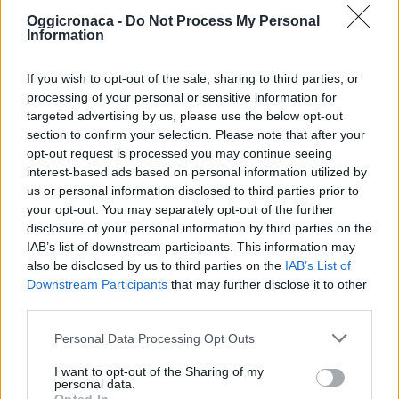
Oggicronaca -
Do Not Process My Personal
Correlati
Information
TORTONA: Via libera
del Comune allo
If you wish to opt-out of the sale, sharing to third parties, or
spostamento del
processing of your personal or sensitive information for
campo nomadi per far
targeted advertising by us, please use the below opt-out
passare la tangenziale
section to confirm your selection. Please note that after your
TORTONA. Il Comune
spende 12 mila euro
opt-out request is processed you may continue seeing
Il Consiglio comunale,
per acquistare un
interest-based ads based on personal information utilized by
nella seduta di ieri
terreno per i nomadi
us or personal information disclosed to third parties prior to
Lunedì 1 ottobre, con
che devono ancora
12 voti a favore e 4
your opt-out. You may separately opt-out of the further
pagare l’acqua
astenuti, ha
disclosure of your personal information by third parties on the
approvato l’adozione
3 Ottobre 2012
IAB’s list of downstream participants. This information may
21 Gennaio 2012
della variante parziale
In "Tortona"
also be disclosed by us to third parties on the
IAB’s List of
In "Tortona"
al PRG vigente per
Downstream Participants
that may further disclose it to other
area per servizi socio-
third parties.
assistenziali in strada
provinciale per
Personal Data Processing Opt Outs
Castelnuovo Scrivia. Si
tratta del terreno
I want to opt-out of the Sharing of my
TORTONA: Acquistato
personal data.
acquistato
dal Comune il terreno