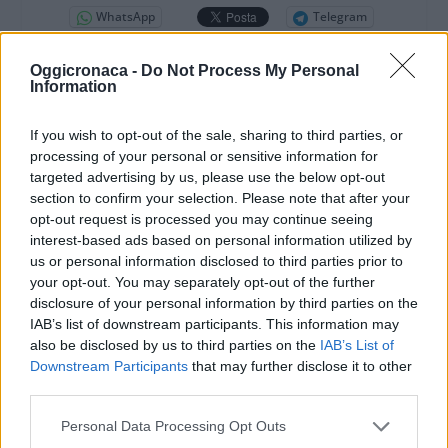
WhatsApp
Telegram
Stampa
Oggicronaca -
Do Not Process My Personal
Information
Correlati
If you wish to opt-out of the sale, sharing to third parties, or
processing of your personal or sensitive information for
targeted advertising by us, please use the below opt-out
section to confirm your selection. Please note that after your
opt-out request is processed you may continue seeing
interest-based ads based on personal information utilized by
“Serenity ” al
“La truffa dei Logan” al
us or personal information disclosed to third parties prior to
Megaplex Stardust di
Megaplex Stardust di
your opt-out. You may separately opt-out of the further
Tortona sino al 24
Tortona fino al 6
disclosure of your personal information by third parties on the
luglio a prezzo ridotto
giugno a prezzo
IAB’s list of downstream participants. This information may
grazie al Circolo del
ridotto grazie al
Cinema
Circolo del Cinema
also be disclosed by us to third parties on the
IAB’s List of
Downstream Participants
that may further disclose it to other
21 Luglio 2019
3 Giugno 2018
third parties.
In "Cinema"
In "Cinema"
Personal Data Processing Opt Outs