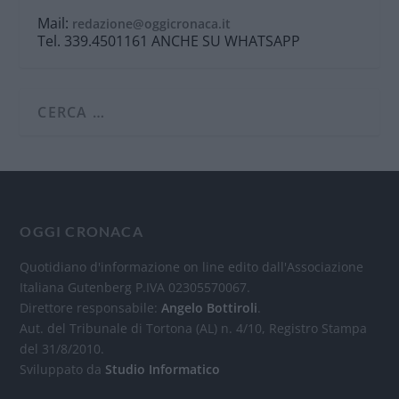
Mail:
redazione@oggicronaca.it
Tel. 339.4501161 ANCHE SU WHATSAPP
OGGI CRONACA
Quotidiano d'informazione on line edito dall'Associazione
Italiana Gutenberg P.IVA 02305570067.
Direttore responsabile:
Angelo Bottiroli
.
Aut. del Tribunale di Tortona (AL) n. 4/10, Registro Stampa
del 31/8/2010.
Sviluppato da
Studio Informatico