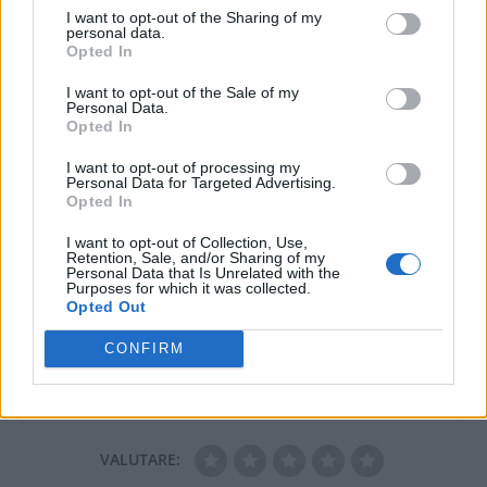
I want to opt-out of the Sharing of my
personal data.
Opted In
Cinema: “Il Ponte
I want to opt-out of the Sale of my
delle spie” delicato
Personal Data.
frammento di storia
Opted In
mondiale vissuta
I want to opt-out of processing my
30 Dicembre 2015
Personal Data for Targeted Advertising.
In "Ultim'ora"
Opted In
I want to opt-out of Collection, Use,
Retention, Sale, and/or Sharing of my
Personal Data that Is Unrelated with the
Purposes for which it was collected.
Opted Out
CONFIRM
CONDIVIDERE:
VALUTARE: