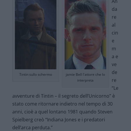
An
da
re
al
cin
e
m
a e
ve
de
Tintin sullo schermo
jamie Bell l'attore che lo
re
interpreta
“Le
avventure di Tintin – il segreto dell’Unicorno” è
stato come ritornare indietro nel tempo di 30
anni, cioè a quel lontano 1981 quando Steven
Spielberg creò “Indiana Jones e i predatori
dell’arca perduta.”