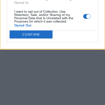
Opted In
Montecristo”
CONDIVIDERE:
spettacolo teatrale
I want to opt-out of Collection, Use,
adattato alla celebre
Retention, Sale, and/or Sharing of my
opera di Dumas.
Personal Data that Is Unrelated with the
Purposes for which it was collected.
Alessandria: alle 21…
Opted Out
VALUTARE:
CONFIRM