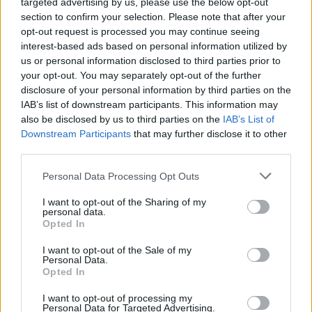
targeted advertising by us, please use the below opt-out
via dei Martiri,
esecuzione di
section to confirm your selection. Please note that after your
Maurizio Blini
6 Dicembre 2014
ordinanza di
23 Febbraio 2013
opt-out request is processed you may continue seeing
presenta il romanzo
In "Alessandria"
carcerazione emessa
In "Alessandria"
interest-based ads based on personal information utilized by
“Fotogrammi di un
dalla Procura della
us or personal information disclosed to third parties prior to
Alessandria: gli
passato”
Repubblica presso il
your opt-out. You may separately opt-out of the further
appuntamenti del fine
Alessandria: alle 18
Tribunale di
disclosure of your personal information by third parties on the
settimana con il libri,
presso la libreria
Alessandria per
IAB’s list of downstream participants. This information may
carnevale, teatro e
Mondadori in via
violazione delle
altro
also be disclosed by us to third parties on the
IAB’s List of
Trotti presentazione
prescrizioni
Downstream Participants
that may further disclose it to other
del libro: “Cinque il
dell’obbligo di dimora
SABATO 28
third parties.
numero imperfetto” di
cui si trovava
FEBBRAIO
Gian Domenico Solari.
sottoposto, i militari
Alessandria: alle 18
Personal Data Processing Opt Outs
Alessandria:…
hanno arrestato il
presso la libreria
32enne con
Mondadori in via
I want to opt-out of the Sharing of my
precedenti di…
Trotti concerto di
27 Febbraio 2015
personal data.
musica spagnola col
In "Alessandria"
Opted In
maestro Ugo
I want to opt-out of the Sale of my
Nastrucci
Personal Data.
Alessandria: alle 21
Opted In
presso il teatro
alessandrino in vai
I want to opt-out of processing my
Verdi “Il comte di
Personal Data for Targeted Advertising.