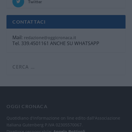
Twitter
CONTATTACI
Mail:
redazione@oggicronaca.it
Tel. 339.4501161 ANCHE SU WHATSAPP
OGGI CRONACA
Quotidiano d'informazione on line edito dall'Associazione
Italiana Gutenberg P.IVA 02305570067.
Direttore responsabile:
Angelo Bottiroli
.