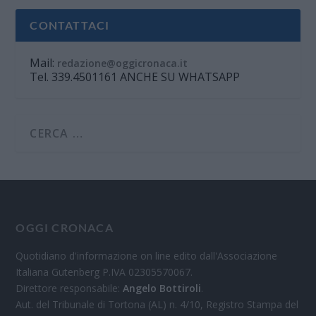
CONTATTACI
Mail:
redazione@oggicronaca.it
Tel. 339.4501161 ANCHE SU WHATSAPP
OGGI CRONACA
Quotidiano d'informazione on line edito dall'Associazione
Italiana Gutenberg P.IVA 02305570067.
Direttore responsabile:
Angelo Bottiroli
.
Aut. del Tribunale di Tortona (AL) n. 4/10, Registro Stampa del