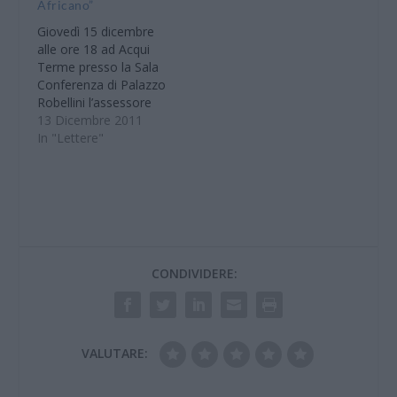
Africano”
ultimo libro “La rondine
di cristallo” edito da
Giovedì 15 dicembre
Robin Edizioni Roma,
alle ore 18 ad Acqui
giovedì 10 maggio
Terme presso la Sala
alle…
Conferenza di Palazzo
Robellini l’assessore
alla cultura Carlo
13 Dicembre 2011
Sburlati presenterà il
In "Lettere"
libro “Il sogno africano
1893-1942” di Riccardo
Brondolo edito da
Impressioni Grafiche.
Sarà presente l’autore
Tutta la cittadinanza è
invitata a partecipare.
CONDIVIDERE:
13 dicembre 2011
VALUTARE: