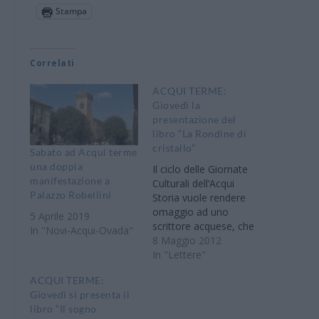
Stampa
Correlati
ACQUI TERME:
Giovedì la
presentazione del
libro “La Rondine di
cristallo”
Sabato ad Acqui terme
una doppia
Il ciclo delle Giornate
manifestazione a
Culturali dell’Acqui
Palazzo Robellini
Storia vuole rendere
omaggio ad uno
5 Aprile 2019
scrittore acquese, che
In "Novi-Acqui-Ovada"
ha saputo negli anni
8 Maggio 2012
affermarsi nel campo
In "Lettere"
della letteratura thriller:
ACQUI TERME:
Franco Monero, che
Giovedì si presenta il
incontrerà il pubblico
libro “Il sogno
per presentare il suo