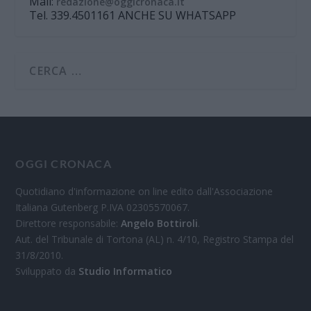
Mail:
redazione@oggicronaca.it
Tel. 339.4501161 ANCHE SU WHATSAPP
OGGI CRONACA
Quotidiano d'informazione on line edito dall'Associazione
Italiana Gutenberg P.IVA 02305570067.
Direttore responsabile:
Angelo Bottiroli
.
Aut. del Tribunale di Tortona (AL) n. 4/10, Registro Stampa del
31/8/2010.
Sviluppato da
Studio Informatico