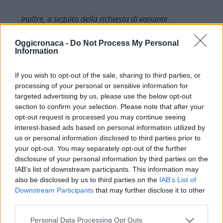
Inoltre, a seguito della richiesta di variante
semplificata al PRG vigente ai sensi dell’art. 17 bis,
Oggicronaca -
Do Not Process My Personal
comma 2 della LR 56/77 e s.m.i., avanzata dalla
Information
Società Appia Srl, per la trasformazione di un area
da industriale ad area Sportiva privata ad uso
If you wish to opt-out of the sale, sharing to third parties, or
pubblico, per la realizzazione di un nuovo
processing of your personal or sensitive information for
targeted advertising by us, please use the below opt-out
palazzetto dello sport e opere connesse è stato
section to confirm your selection. Please note that after your
stipulato un Accordo di Programma, ai sensi
opt-out request is processed you may continue seeing
dell’art. 34 D.Lgs. 267/2000 s.m.i.
interest-based ads based on personal information utilized by
us or personal information disclosed to third parties prior to
your opt-out. You may separately opt-out of the further
L’Accordo di programma, firmato dal Comune di
disclosure of your personal information by third parties on the
Tortona, Provincia di Alessandria e Società Appia, al
IAB’s list of downstream participants. This information may
fine di garantire la compatibilità ambientale degli
also be disclosed by us to third parties on the
IAB’s List of
Downstream Participants
that may further disclose it to other
interventi proposti ha previsto opportune azioni di
third parties.
mitigazione all’art. 5 – Compatibilità Ambientale
secondo il quale: «…a fronte degli obblighi assunti
Personal Data Processing Opt Outs