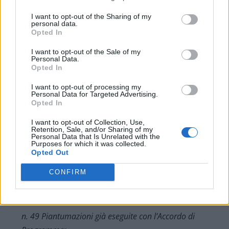
dal proponente in materia di mitigazioni
I want to opt-out of the Sharing of my
ambientali, quali:
personal data.
Opted In
– Piantumazione di alberi ad alto fusto: dovranno
I want to opt-out of the Sale of my
Personal Data.
essere piantumate n. 1300 essenze oltre la
Opted In
superficie individuata all’interno della Cittadella
I want to opt-out of processing my
dello Sport, (prevista la posa a dimora di 296
Personal Data for Targeted Advertising.
Opted In
essenze)
l’A.C., si riserva di individuare aree
pubbliche da destinare alla piantumazione delle
I want to opt-out of Collection, Use,
Retention, Sale, and/or Sharing of my
restanti 1.004 essenze previste
. Le alberature
Personal Data that Is Unrelated with the
Purposes for which it was collected.
potranno essere destinate a mitigazioni
Opted Out
paesaggistiche e alla riqualificazione di aree
CONFIRM
comprese nella rete ecologica presente sul territorio
comunale.
n. 49 Piantumazioni già eseguite con l’Accordo di