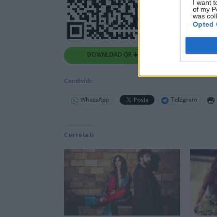
I want t
of my P
was col
Opted 
DOWNLOAD QR 🠋
Condividi:
WhatsApp
Telegram
Correlati