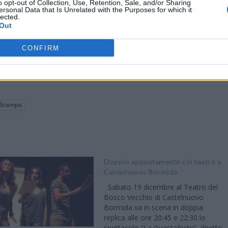
o opt-out of Collection, Use, Retention, Sale, and/or Sharing
ersonal Data that Is Unrelated with the Purposes for which it
lected.
Out
CONFIRM
Stampa
Doppio appuntamento col teatro a
Castelnuovo Bormida
Sabato 19 dicembre al Teatro del
Bosco Vecchio di Castelnuovo
Bormida va in scena in doppia
replica alle ore 20:45 e 22:30 lo
spettacolo “La Guastafeste”, diretto