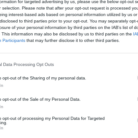
formation for targeted advertising by us, please use the below opt-out s
vada
r selection. Please note that after your opt-out request is processed y
eing interest-based ads based on personal information utilized by us or
naio
Antonio Latella in
Wonder Woman
riflette sull’idea di
disclosed to third parties prior to your opt-out. You may separately opt-
losure of your personal information by third parties on the IAB’s list of
il
19 gennaio
lo spettacolo per bambine e bambini
Da dove
. This information may also be disclosed by us to third parties on the
IA
tà; il
29 gennaio
Corrado Nuzzo e Maria Di
Participants
that may further disclose it to other third parties.
gène Ionesco
. La
tournèe
in regione dello spettacolo fa
l
23 gennaio.
l Data Processing Opt Outs
o opt-out of the Sharing of my personal data.
In
o opt-out of the Sale of my Personal Data.
In
to opt-out of processing my Personal Data for Targeted
ing.
In