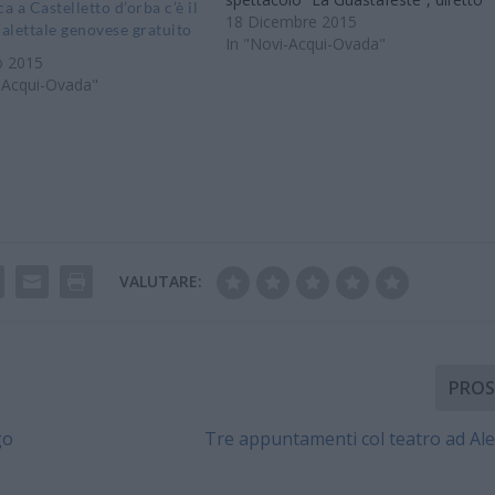
 a Castelletto d’orba c’è il
da Daniel Gol per la Compagnia del
18 Dicembre 2015
ialettale genovese gratuito
Teatro del Rimbombo. Si tratta del
In "Novi-Acqui-Ovada"
o 2015
terzo spettacolo della rassegna
-Acqui-Ovada"
teatrale organizzata dalla compagnia
teatrale…
VALUTARE:
PROS
go
Tre appuntamenti col teatro ad Al