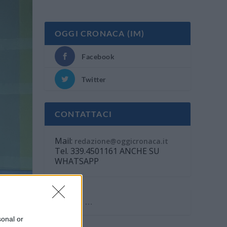
OGGI CRONACA (IM)
Facebook
Twitter
CONTATTACI
Mail:
redazione@oggicronaca.it
Tel. 339.4501161 ANCHE SU
WHATSAPP
sonal or