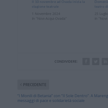
Il 10 novembre ad Ovada inizia la
Domenica
stagione teatrale
teatro d
1 Novembre 2024
25 Lugli
In "Novi-Acqui-Ovada"
In "Novi
CONDIVIDERE:
PRECEDENTE
“I Monili di Betania” con “Il Sole Dentro”. A Maren
messaggi di pace e solidarietà sociale